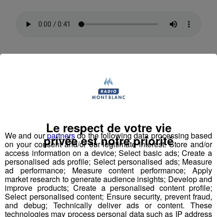
Ce jardin de découverte comporte également une
parcelle où des plantes autochtone sont cultivées, ainsi
qu'un verger d'une trentaine d'arbres fruitiers.
Des espaces sont également prévus pour les éventuels
pique-niques des groupes, qui viendront sur le site pour
Le respect de votre vie
en apprendre plus sur cette thématique de l'eau.
We and our
partners
do the following data processing based
privée est notre priorité
on your consent and/or our legitimate interest: Store and/or
access information on a device; Select basic ads; Create a
personalised ads profile; Select personalised ads; Measure
ad performance; Measure content performance; Apply
market research to generate audience insights; Develop and
improve products; Create a personalised content profile;
Select personalised content; Ensure security, prevent fraud,
Ce jardin de découverte des milieux aquatiques de Saint-
and debug; Technically deliver ads or content. These
Pierre-en-Faucigny devrait accueillir ses premiers
technologies may process personal data such as IP address