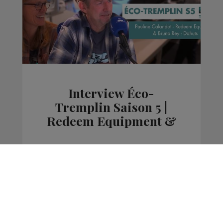
Interview Éco-
Tremplin Saison 5 |
Redeem Equipment &
Dahuts
La Matinale des Super Lève-Tôt
Éco-Tremplin Radio Mont Blanc