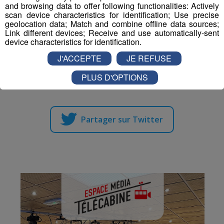
visiteurs début 2026.
and browsing data to offer following functionalities: Actively
scan device characteristics for identification; Use precise
geolocation data; Match and combine offline data sources;
Plus d'information
.
sur le site internet de Paysalp
Link different devices; Receive and use automatically-sent
device characteristics for identification.
J'ACCEPTE
JE REFUSE
Partager sur Facebook
PLUS D'OPTIONS
Partager sur Twitter