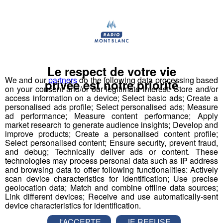
Au micro de Radio Mont Blanc, Tatyan Lui-Hin-Tsan est
revenu sur le BMX Race, discipline olympique mêlant
vitesse, technique et explosivité sur des pistes à bosses
et virages relevés. 7 fois Champion de France et 3 fois
Champion du Monde, il poursuit son parcours au plus
Le respect de votre vie
haut niveau international.
We and our
partners
do the following data processing based
privée est notre priorité
on your consent and/or our legitimate interest: Store and/or
access information on a device; Select basic ads; Create a
Thomas Benedetti a présenté l’univers du BMX
personalised ads profile; Select personalised ads; Measure
Freestyle, une discipline tournée vers les figures et la
ad performance; Measure content performance; Apply
créativité, devenue olympique depuis les Jeux de Tokyo.
market research to generate audience insights; Develop and
improve products; Create a personalised content profile;
Rider haut-savoyard bien connu dans la discipline, il
Select personalised content; Ensure security, prevent fraud,
œuvre aussi au développement du BMX freestyle sur le
and debug; Technically deliver ads or content. These
territoire à travers des événements et démonstrations
technologies may process personal data such as IP address
and browsing data to offer following functionalities: Actively
en Haute-Savoie.
scan device characteristics for identification; Use precise
geolocation data; Match and combine offline data sources;
Entre performance, engagement, sensations et culture
Link different devices; Receive and use automatically-sent
device characteristics for identification.
vélo, ils ont chacun partagé leur vision d’un sport
spectaculaire, accessible et en plein essor.
J'ACCEPTE
JE REFUSE