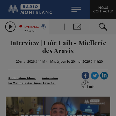
HOROSCOPE
CITIZEN MACHINERY
NOUS
CONTACTER
COMPAGNIE DU MONT-BLANC
LES CHRONIQUES DE L'EXPERT
GRAND MASSIF DOMAINES SKIABLES
LIVE RADIO
94.60
BORINI
Interview | Loïc Laib - Miellerie
BIGARD
des Aravis
-
20 mai 2026 à 11h14
-
Mis à jour le 20 mai 2026 à 11h20
Radio Mont Blanc
Animation
La Matinale des Super Lève-Tôt