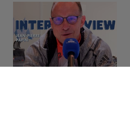
Jean-Pierre Papin nous
parle de la Cyclo JPP
Neuf de Coeur
La Matinale des Super Lève-Tôt
La Grasse Mat'