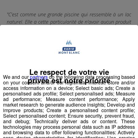
"C'est comme une grande piscine qui ressemble à un lac
naturel. Elle a cette particularité de n'avoir aucun produit
de traitement d'eau, ce sont les plantes qui régénèrent
l'eau, c'est complètement naturel."
Fabrice Peltier, président de l’Office de Tourisme
de Combloux
, était notre invité à l'occasion de la
réouverture du lac Biotope à Combloux, dans un écrin
Le respect de votre vie
de verdure, face au Mt Blanc avec une vue à couper le
We and our
partners
do the following data processing based
privée est notre priorité
souffle ! Après 10 mois de travaux, le lac peut désormais
on your consent and/or our legitimate interest: Store and/or
access information on a device; Select basic ads; Create a
accueillir 1000 personnes, dans son nouveau bassin et
personalised ads profile; Select personalised ads; Measure
sa plage de verdure 🌊
ad performance; Measure content performance; Apply
market research to generate audience insights; Develop and
improve products; Create a personalised content profile;
Pour réserver vos billet ➡️ bit.ly/3vSehoa
Select personalised content; Ensure security, prevent fraud,
and debug; Technically deliver ads or content. These
technologies may process personal data such as IP address
and browsing data to offer following functionalities: Actively
scan device characteristics for identification; Use precise