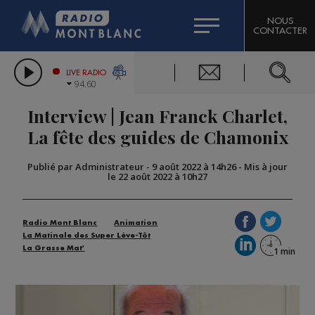
HOROSCOPE
CITIZEN MACHINERY
NOUS
CONTACTER
COMPAGNIE DU MONT-BLANC
LES CHRONIQUES DE L'EXPERT
GRAND MASSIF DOMAINES SKIABLES
LIVE RADIO
94.60
BORINI
Interview | Jean Franck Charlet,
BIGARD
La fête des guides de Chamonix
Publié par Administrateur
-
9 août 2022 à 14h26
-
Mis à jour
le 22 août 2022 à 10h27
Radio Mont Blanc
Animation
La Matinale des Super Lève-Tôt
La Grasse Mat'