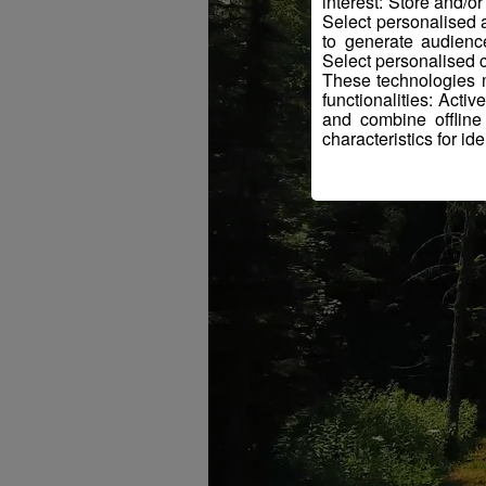
interest: Store and/o
Select personalised
to generate audienc
Select personalised c
These technologies m
functionalities: Acti
and combine offline
characteristics for ide