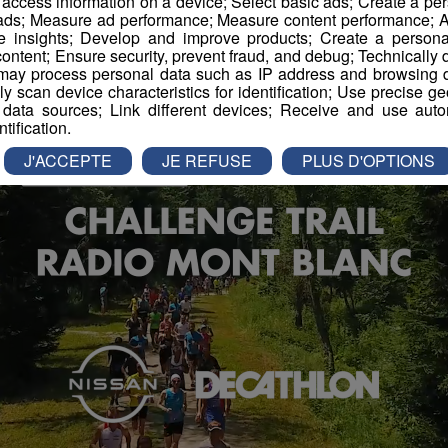
r access information on a device; Select basic ads; Create a per
 ads; Measure ad performance; Measure content performance; A
e insights; Develop and improve products; Create a personali
ontent; Ensure security, prevent fraud, and debug; Technically d
ay process personal data such as IP address and browsing da
vely scan device characteristics for identification; Use precise g
 data sources; Link different devices; Receive and use autom
ntification.
J'ACCEPTE
JE REFUSE
PLUS D'OPTIONS