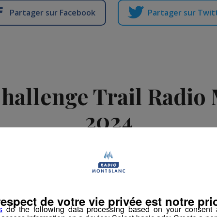
Partager sur Facebook
Partager sur Twit
Challenge Trail Radio
2024
-
5 août 2024 à 11h11
-
Mis à jour le 12 mars 2026 à 13h51
ement
Challenge Trail Radio Mont Blanc
respect de votre vie privée est notre prio
s
do the following data processing based on your consent a