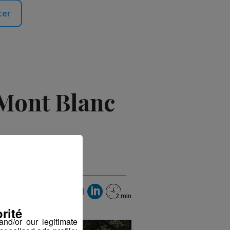
ter
 Mont Blanc
rité
nd/or our legitimate