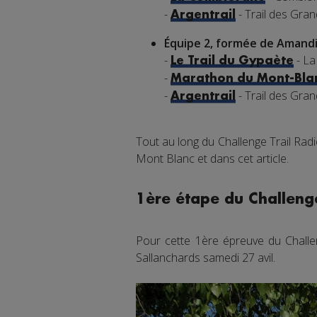
-
- Trail des Gra
Argentrail
Équipe 2, formée de Amandi
-
- La
Le Trail du Gypaète
-
Marathon du Mont-Bla
-
- Trail des Gra
Argentrail
Tout au long du Challenge Trail Rad
Mont Blanc et dans cet article.
1ère étape du Challenge
Pour cette 1ère épreuve du Challen
Sallanchards samedi 27 avil.