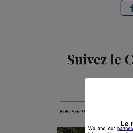
Suivez le 
Radio Mont Blanc
Animation
Évén
Le 
We and our
partner