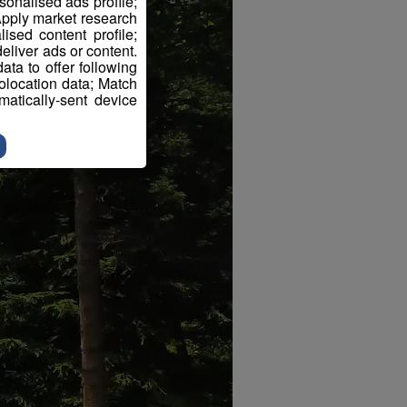
sonalised ads profile;
pply market research
sed content profile;
eliver ads or content.
ta to offer following
eolocation data; Match
atically-sent device