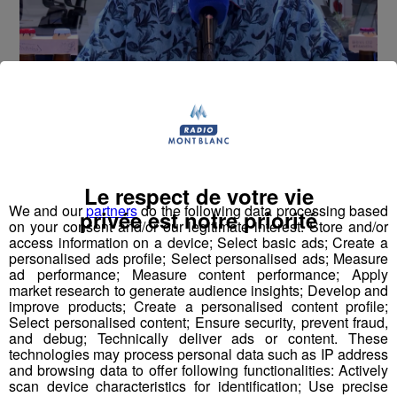
Max Jaunin de la Brasserie La
Rochoise
"C'est arrivé par hasard, j'étais en fin de carrière
professionnelle, j'ai proposé un coup de main à mon
Le respect de votre vie
voisin, il m'a proposé une association et ça a été une
We and our
partners
do the following data processing based
privée est notre priorité
on your consent and/or our legitimate interest: Store and/or
exceptionnelle réussite"
access information on a device; Select basic ads; Create a
personalised ads profile; Select personalised ads; Measure
Max Jaunin, de la
🍻 était
ad performance; Measure content performance; Apply
Brasserie La Rochoise
market research to generate audience insights; Develop and
notre invité à l'occasion
Journée internationale de la
improve products; Create a personalised content profile;
bière
🍺 pour nous parler de sa brasserie
Select personalised content; Ensure security, prevent fraud,
and debug; Technically deliver ads or content. These
technologies may process personal data such as IP address
and browsing data to offer following functionalities: Actively
scan device characteristics for identification; Use precise