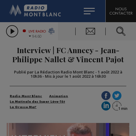
HOROSCOPE
CITIZEN MACHINERY
NOUS
CONTACTER
COMPAGNIE DU MONT-BLANC
LES CHRONIQUES DE L'EXPERT
GRAND MASSIF DOMAINES SKIABLES
LIVE RADIO
94.60
BORINI
Interview | FC Annecy - Jean-
BIGARD
Philippe Nallet & Vincent Pajot
Publié par La Rédaction Radio Mont Blanc
-
1 août 2022 à
10h36
-
Mis à jour le 1 août 2022 à 16h30
Radio Mont Blanc
Animation
La Matinale des Super Lève-Tôt
La Grasse Mat'