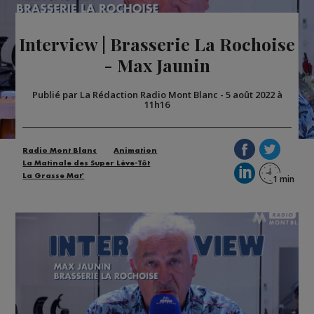
Interview | Brasserie La Rochoise
- Max Jaunin
Publié par La Rédaction Radio Mont Blanc
-
5 août 2022 à
11h16
Radio Mont Blanc
Animation
La Matinale des Super Lève-Tôt
La Grasse Mat'