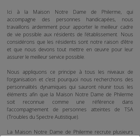
Ici à la Maison Notre Dame de Philerme, qui
accompagne des personnes handicapées, nous
travaillons ardemment pour apporter le meilleur cadre
de vie possible aux résidents de l’établissement. Nous
considérons que les résidents sont notre raison d’être
et que nous devons tout mettre en œuvre pour leur
assurer le meilleur service possible.
Nous appliquons ce principe à tous les niveaux de
l’organisation et c’est pourquoi nous recherchons des
personnalités dynamiques qui sauront réunir tous les
éléments afin que la Maison Notre Dame de Philerme
soit reconnue comme une référence dans
l’accompagnement de personnes atteintes de TSA
(Troubles du Spectre Autistique).
La Maison Notre Dame de Philerme recrute plusieurs
profils :