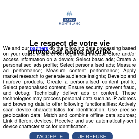
Le respect de votre vie
We and our
partners
do the following data processing based
1 Accompagnant Éducatif et Social ou
privée est notre priorité
on your consent and/or our legitimate interest: Store and/or
Aide Médico-Psychologique ou Aide-
access information on a device; Select basic ads; Create a
Soignant diplômé ou faisant fonction
personalised ads profile; Select personalised ads; Measure
ad performance; Measure content performance; Apply
Expérience dans le handicap souhaitée, débutant
market research to generate audience insights; Develop and
improve products; Create a personalised content profile;
accepté.
Select personalised content; Ensure security, prevent fraud,
Autre diplôme accepté : Moniteur-Educateur.
and debug; Technically deliver ads or content. These
> poste à pourvoir dès que possible
technologies may process personal data such as IP address
and browsing data to offer following functionalities: Actively
scan device characteristics for identification; Use precise
Conditions
:
geolocation data; Match and combine offline data sources;
Link different devices; Receive and use automatically-sent
CDI, 35h hebdomadaires, travail 1 weekend /2
device characteristics for identification.
(prime les dimanches travaillés)
J'ACCEPTE
JE REFUSE
Rémunération base conventionnelle CCN 1966,