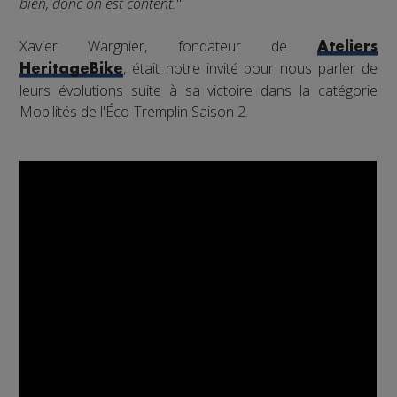
bien, donc on est content.
"
Xavier Wargnier, fondateur de
Ateliers
, était notre invité pour nous parler de
HeritageBike
leurs évolutions suite à sa victoire dans la catégorie
Mobilités de l'Éco-Tremplin Saison 2.