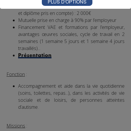
PLUS D'OPTIONS
salaire brut mensuel (indicatif de base, ancienneté
et diplôme pris en compte) : 2 000€
Mutuelle prise en charge à 90% par l’employeur
Financement VAE et formations par l’employeur,
avantages œuvres sociales, cycle de travail en 2
semaines (1 semaine 5 jours et 1 semaine 4 jours
travaillés)...
Présentation
Fonction
:
Accompagnement et aide dans la vie quotidienne
(soins, toilettes, repas...), dans les activités de vie
sociale et de loisirs, de personnes atteintes
d’autisme.
Missions
: