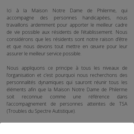
Ici à la Maison Notre Dame de Philerme, qui
accompagne des personnes handicapées, nous
travaillons ardemment pour apporter le meilleur cadre
de vie possible aux résidents de l’établissement. Nous
considérons que les résidents sont notre raison d’être
et que nous devons tout mettre en œuvre pour leur
assurer le meilleur service possible.
Nous appliquons ce principe à tous les niveaux de
l’organisation et c’est pourquoi nous recherchons des
personnalités dynamiques qui sauront réunir tous les
éléments afin que la Maison Notre Dame de Philerme
soit reconnue comme une référence dans
l’accompagnement de personnes atteintes de TSA
(Troubles du Spectre Autistique).
La Maison Notre Dame de Philerme recrute plusieurs
profils :