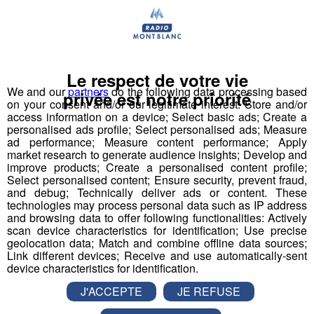
Le respect de votre vie
We and our
partners
do the following data processing based
privée est notre priorité
on your consent and/or our legitimate interest: Store and/or
1 Accompagnant Éducatif et Social ou
access information on a device; Select basic ads; Create a
Aide Médico-Psychologique ou Aide-
personalised ads profile; Select personalised ads; Measure
ad performance; Measure content performance; Apply
Soignant diplômé ou faisant fonction
market research to generate audience insights; Develop and
Expérience dans le handicap souhaitée, débutant
improve products; Create a personalised content profile;
Select personalised content; Ensure security, prevent fraud,
accepté.
and debug; Technically deliver ads or content. These
Autre diplôme accepté : Moniteur-Educateur.
technologies may process personal data such as IP address
> poste à pourvoir dès que possible
and browsing data to offer following functionalities: Actively
scan device characteristics for identification; Use precise
geolocation data; Match and combine offline data sources;
Conditions
:
Link different devices; Receive and use automatically-sent
device characteristics for identification.
CDI, 35h hebdomadaires, travail 1 weekend /2
J'ACCEPTE
JE REFUSE
(prime les dimanches travaillés)
Rémunération base conventionnelle CCN 1966,