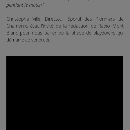
pendant le match.
"
Christophe Ville, Directeur Sportif des Pionniers de
Chamonix, était l'invité de la rédaction de Radio Mont
Blanc pour nous parler de la phase de playdowns qui
démarre ce vendredi.