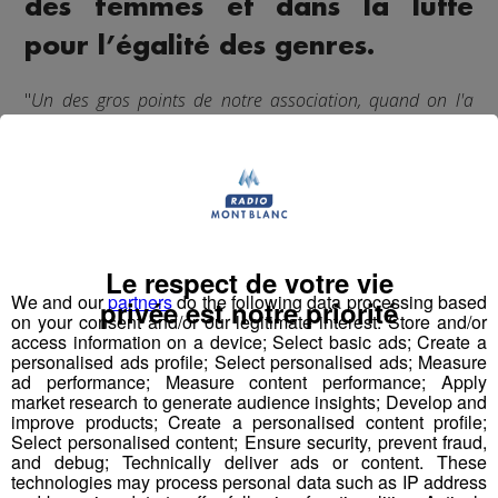
des femmes et dans la lutte
pour l’égalité des genres.
"
Un des gros points de notre association, quand on l'a
créée, c'est qu'on voulait être vraiment inclusive et mixte.
Pour nous, c'est une lutte qui doit se faire avec les
hommes, parce qu'ils souffrent aussi de la société
patriarcale. C'était vraiment très important pour nous
parce qu'on ne peut pas bouger les choses sans les
hommes.
"
Le respect de votre vie
We and our
partners
do the following data processing based
privée est notre priorité
À l'occasion de la Journée Internationale des Droits des
on your consent and/or our legitimate interest: Store and/or
Femmes, Cécile Foucher et Morgane Boucherit, de
access information on a device; Select basic ads; Create a
personalised ads profile; Select personalised ads; Measure
l'association UNES Zouz Collective, étaient nos invitées
ad performance; Measure content performance; Apply
pour nous présenter la 2e édition du festival UNES qui
market research to generate audience insights; Develop and
démarre ce mardi soir avec au programme des
improve products; Create a personalised content profile;
Select personalised content; Ensure security, prevent fraud,
conférences, des ateliers, des concerts et des
and debug; Technically deliver ads or content. These
spectacles pour parler de féminisme au sommet.
technologies may process personal data such as IP address