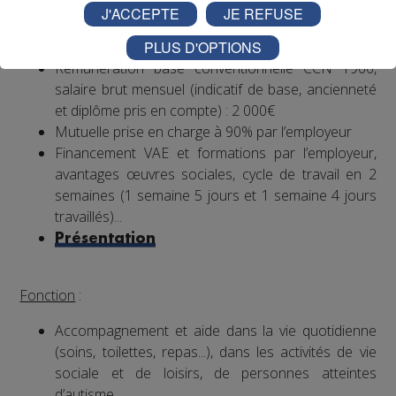
J'ACCEPTE
JE REFUSE
CDI, 35h hebdomadaires, travail 1 weekend /2
PLUS D'OPTIONS
(prime les dimanches travaillés)
Rémunération base conventionnelle CCN 1966,
salaire brut mensuel (indicatif de base, ancienneté
et diplôme pris en compte) : 2 000€
Mutuelle prise en charge à 90% par l’employeur
Financement VAE et formations par l’employeur,
avantages œuvres sociales, cycle de travail en 2
semaines (1 semaine 5 jours et 1 semaine 4 jours
travaillés)...
Présentation
Fonction
:
Accompagnement et aide dans la vie quotidienne
(soins, toilettes, repas...), dans les activités de vie
sociale et de loisirs, de personnes atteintes
d’autisme.