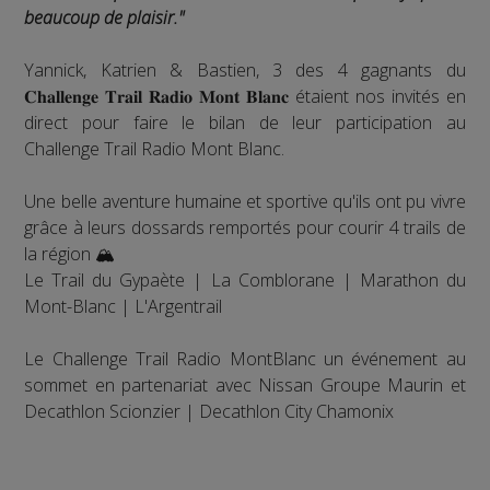
beaucoup de plaisir."
Yannick, Katrien & Bastien, 3 des 4 gagnants du
𝐂𝐡𝐚𝐥𝐥𝐞𝐧𝐠𝐞 𝐓𝐫𝐚𝐢𝐥 𝐑𝐚𝐝𝐢𝐨 𝐌𝐨𝐧𝐭 𝐁𝐥𝐚𝐧𝐜 étaient nos invités en
direct pour faire le bilan de leur participation au
Challenge Trail Radio Mont Blanc.
Une belle aventure humaine et sportive qu'ils ont pu vivre
grâce à leurs dossards remportés pour courir 4 trails de
la région 🏔️
Le Trail du Gypaète | La Comblorane | Marathon du
Mont-Blanc | L'Argentrail
Le Challenge Trail Radio MontBlanc un événement au
sommet en partenariat avec Nissan Groupe Maurin et
Decathlon Scionzier | Decathlon City Chamonix