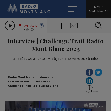
HOROSCOPE
CITIZEN MACHINERY
NOUS
CONTACTER
COMPAGNIE DU MONT-BLANC
LES CHRONIQUES DE L'EXPERT
GRAND MASSIF DOMAINES SKIABLES
LIVE RADIO
94.60
BORINI
Interview | Challenge Trail Radio
BIGARD
Mont Blanc 2023
-
31 août 2023 à 12h08
-
Mis à jour le 12 mars 2026 à 15h21
Radio Mont Blanc
Animation
La Grasse Mat'
Événement
Challenge Trail Radio Mont Blanc