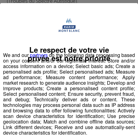
(Troubles du Spectre Autistique).
La Maison Notre Dame de Philerme recrute plusieurs
profils :
Le respect de votre vie
We and our
partners
do the following data processing based
privée est notre priorité
on your consent and/or our legitimate interest: Store and/or
access information on a device; Select basic ads; Create a
personalised ads profile; Select personalised ads; Measure
1 Accompagnant Éducatif et Social ou
ad performance; Measure content performance; Apply
Aide Médico-Psychologique ou Aide-
market research to generate audience insights; Develop and
Soignant diplômé ou faisant fonction
improve products; Create a personalised content profile;
Select personalised content; Ensure security, prevent fraud,
Expérience dans le handicap souhaitée, débutant
and debug; Technically deliver ads or content. These
technologies may process personal data such as IP address
accepté.
and browsing data to offer following functionalities: Actively
Autre diplôme accepté : Moniteur-Educateur.
scan device characteristics for identification; Use precise
> poste à pourvoir dès que possible
geolocation data; Match and combine offline data sources;
Link different devices; Receive and use automatically-sent
device characteristics for identification.
Conditions
: