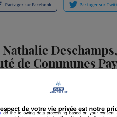
Partager sur Facebook
Partager sur Twit
| Nathalie Deschamps
é de Communes Pay
Blanc
Publié par Administrateur
-
24 novembre 2022 à 10h46
respect de votre vie privée est notre prio
atinale des Super Lève-Tôt
s
do the following data processing based on your consent a