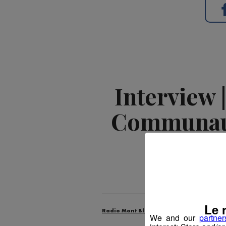
Interview 
Communaut
Le 
Radio Mont Blanc
Animation
La M
We and our
partner