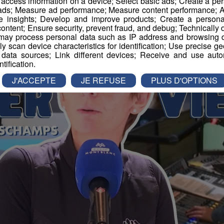
r access information on a device; Select basic ads; Create a per
 ads; Measure ad performance; Measure content performance; A
e insights; Develop and improve products; Create a personali
ontent; Ensure security, prevent fraud, and debug; Technically d
ay process personal data such as IP address and browsing da
vely scan device characteristics for identification; Use precise g
 data sources; Link different devices; Receive and use autom
ntification.
J'ACCEPTE
JE REFUSE
PLUS D'OPTIONS