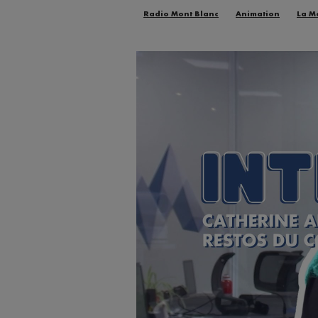
Radio Mont Blanc
Animation
La M