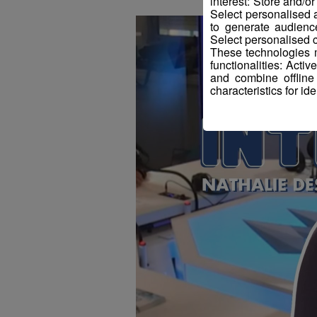
interest: Store and/o
Select personalised
to generate audienc
Select personalised c
These technologies m
functionalities: Acti
and combine offline
characteristics for ide