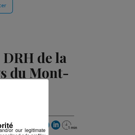
ter
, DRH de la
s du Mont-
rité
nd/or our legitimate