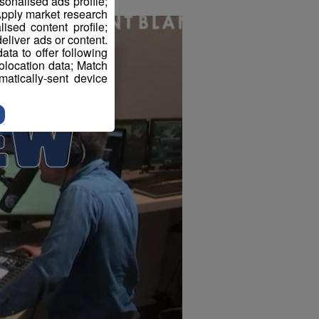
sonalised ads profile;
pply market research
sed content profile;
eliver ads or content.
ta to offer following
eolocation data; Match
atically-sent device