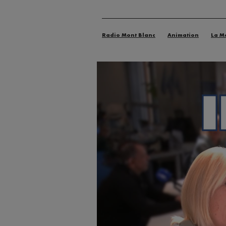
Radio Mont Blanc
Animation
La M