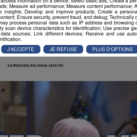
r access information on a device; Select basic ads; Create a per
| Christine Janin - Ass
 ads; Measure ad performance; Measure content performance; A
e insights; Develop and improve products; Create a personali
ontent; Ensure security, prevent fraud, and debug; Technically d
chacun son Everest"
ay process personal data such as IP address and browsing da
vely scan device characteristics for identification; Use precise g
 data sources; Link different devices; Receive and use autom
ntification.
-
16 décembre 2025 à 11h00
-
Mis à jour le 16 décembre 2025 à 11h40
J'ACCEPTE
JE REFUSE
PLUS D'OPTIONS
n
La Matinale des Super Lève-Tôt