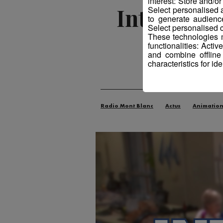
interest: Store and/o
Interview 
Select personalised
to generate audienc
Select personalised c
These technologies m
functionalities: Acti
and combine offline
characteristics for ide
Radio Mont Blanc
Actus
Animatio