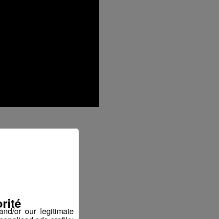
ter
rité
nd/or our legitimate