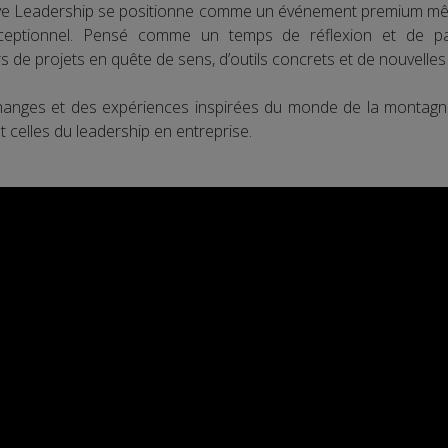
ève Leadership se positionne comme un événement premium mêl
ceptionnel. Pensé comme un temps de réflexion et de part
 de projets en quête de sens, d’outils concrets et de nouvelles
hanges et des expériences inspirées du monde de la montagne
et celles du leadership en entreprise.