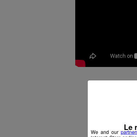
Le 
We and our
partner