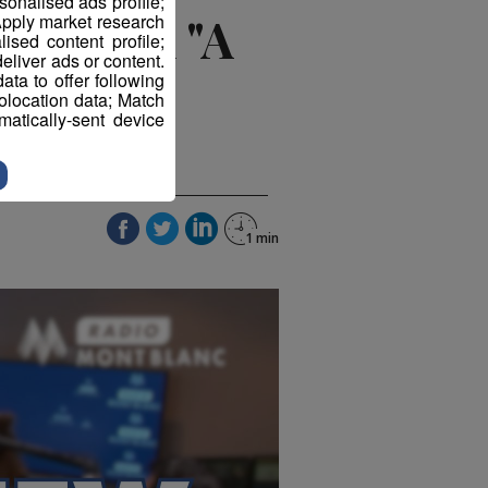
sonalised ads profile;
ociation "A
pply market research
sed content profile;
eliver ads or content.
ta to offer following
eolocation data; Match
atically-sent device