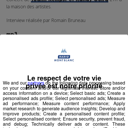
la maison des artistes.
Interview réalisée par Romain Bruneau
mp3
Le respect de votre vie
We and our
partners
do the following data processing based
privée est notre priorité
on your consent and/or our legitimate interest: Store and/or
access information on a device; Select basic ads; Create a
personalised ads profile; Select personalised ads; Measure
Partager sur Facebook
ad performance; Measure content performance; Apply
market research to generate audience insights; Develop and
improve products; Create a personalised content profile;
Select personalised content; Ensure security, prevent fraud,
and debug; Technically deliver ads or content. These
Partager sur Twitter