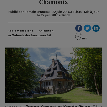
Chamonix
Publié par Romain Bruneau
-
22 juin 2016 à 10h44
-
Mis à jour
le 22 juin 2016 à 16h01
Radio Mont Blanc
Animation
La Matinale des Super Lève-Tôt
Concert de
21h à
Yoann Kempst et Kandy Guira