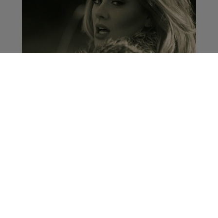
Adele s'énerve contre
une fan en plein concert
La Matinale des Super Lève-Tôt