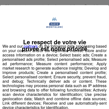
"
Avant tout, ce sont des bonnes bières. Des bières
artisanales avec un vrai goût de bière, une vraie
amertume.
"
Découvrez Run'Hard - Bière de Récup', la bière sans
alcool pour les sportifs, créée par des sportifs, avec son
Le respect de votre vie
créateur Julien Rochas. 🍻
We and our
partners
do the following data processing based
privée est notre priorité
on your consent and/or our legitimate interest: Store and/or
access information on a device; Select basic ads; Create a
personalised ads profile; Select personalised ads; Measure
ad performance; Measure content performance; Apply
market research to generate audience insights; Develop and
improve products; Create a personalised content profile;
Select personalised content; Ensure security, prevent fraud,
and debug; Technically deliver ads or content. These
technologies may process personal data such as IP address
and browsing data to offer following functionalities: Actively
scan device characteristics for identification; Use precise
geolocation data; Match and combine offline data sources;
Link different devices; Receive and use automatically-sent
device characteristics for identification.