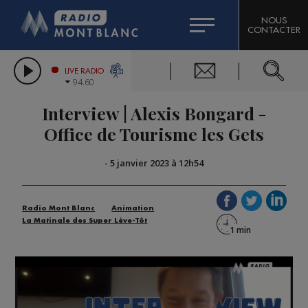
HOROSCOPE
CITIZEN MACHINERY
NOUS
CONTACTER
COMPAGNIE DU MONT-BLANC
LES CHRONIQUES DE L'EXPERT
GRAND MASSIF DOMAINES SKIABLES
LIVE RADIO
94.60
BORINI
Interview | Alexis Bongard -
BIGARD
Office de Tourisme les Gets
-
5 janvier 2023 à 12h54
Radio Mont Blanc
Animation
La Matinale des Super Lève-Tôt