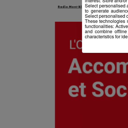
interest: Store and/o
Select personalised
Radio Mont Blanc
Animation
Offr
to generate audienc
Select personalised c
These technologies m
functionalities: Acti
and combine offline
characteristics for ide