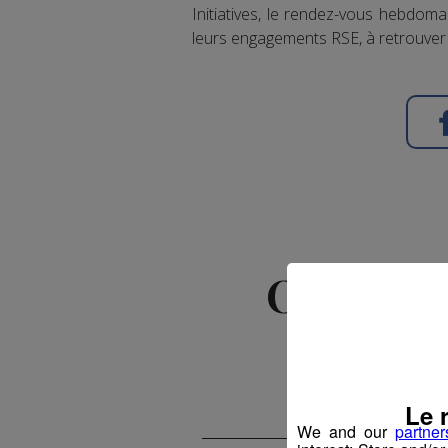
Initiatives, le rendez-vous hebdom
leurs engagements RSE, à retrouver 
Offre d'
Le 
We and our
partner