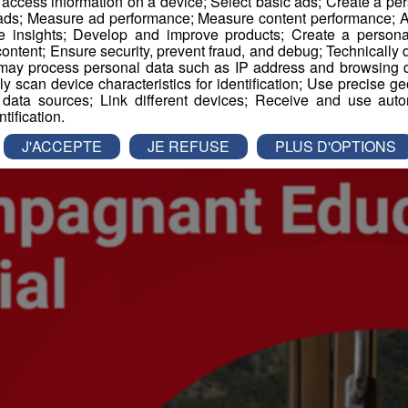
r access information on a device; Select basic ads; Create a per
 ads; Measure ad performance; Measure content performance; A
es d'Emploi
e insights; Develop and improve products; Create a personali
ontent; Ensure security, prevent fraud, and debug; Technically d
ay process personal data such as IP address and browsing da
vely scan device characteristics for identification; Use precise g
 data sources; Link different devices; Receive and use autom
ntification.
J'ACCEPTE
JE REFUSE
PLUS D'OPTIONS