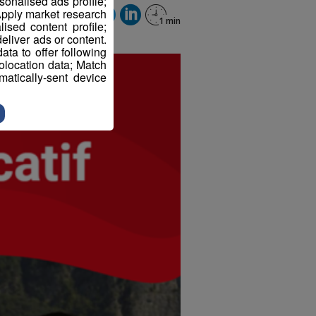
sonalised ads profile;
pply market research
sed content profile;
eliver ads or content.
ta to offer following
eolocation data; Match
atically-sent device