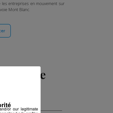
re les entreprises en mouvement sur
avoie Mont Blanc.
ter
e Dame de
rité
nd/or our legitimate