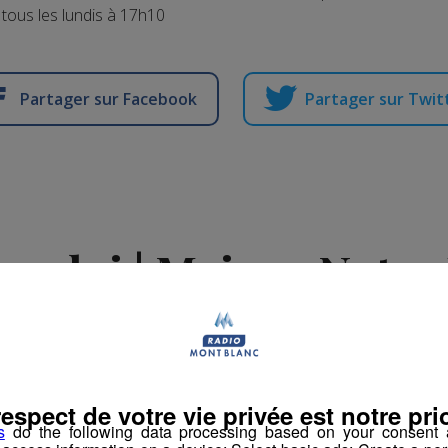
tous les lundis à 17h10
Partager sur Facebook
Partager sur Twit
emploi | Maison Notr
Philerme
-
15 avril 2024 à 09h35
respect de votre vie privée est notre prio
s
do the following data processing based on your consent a