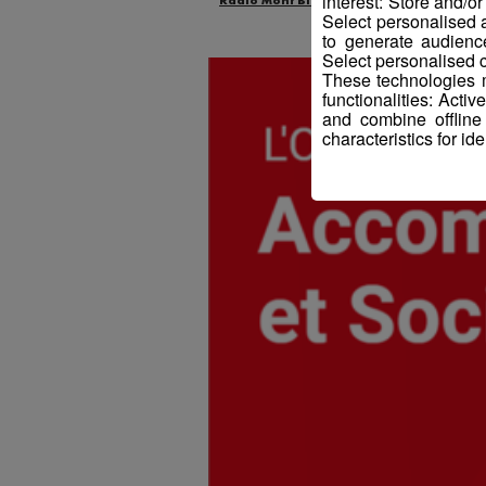
interest: Store and/o
Radio Mont Blanc
Animation
Offr
Select personalised
to generate audienc
Select personalised c
These technologies m
functionalities: Acti
and combine offline
characteristics for ide