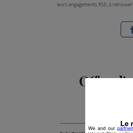
leurs engagements RSE, à retrouver 
Offre d'
Le 
We and our
partner