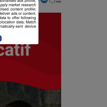
sonalised ads profile;
pply market research
sed content profile;
eliver ads or content.
ta to offer following
eolocation data; Match
atically-sent device