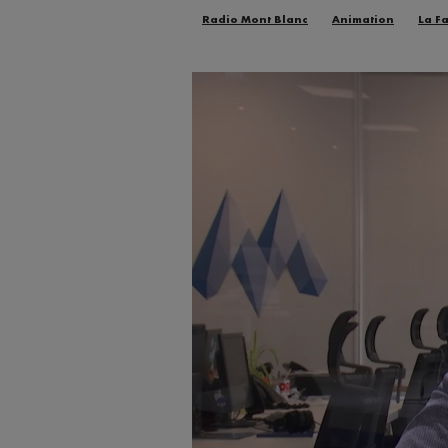
Radio Mont Blanc
Animation
La F