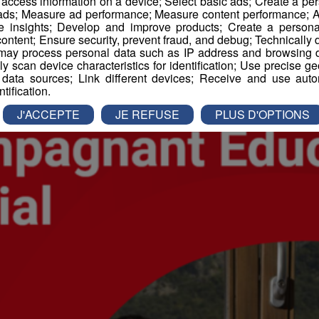
r access information on a device; Select basic ads; Create a per
es d'Emploi
 ads; Measure ad performance; Measure content performance; A
e insights; Develop and improve products; Create a personali
ontent; Ensure security, prevent fraud, and debug; Technically d
ay process personal data such as IP address and browsing da
vely scan device characteristics for identification; Use precise g
 data sources; Link different devices; Receive and use autom
ntification.
J'ACCEPTE
JE REFUSE
PLUS D'OPTIONS