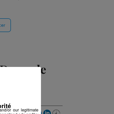
ter
e Dame de
rité
nd/or our legitimate