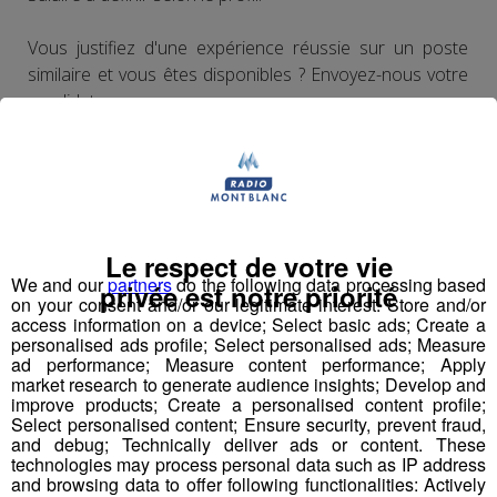
Vous justifiez d'une expérience réussie sur un poste
similaire et vous êtes disponibles ? Envoyez-nous votre
candidature.
NUMERO OFFRE POLE EMPLOI
: 043NYGD
CV ET LETTRE DE MOTIVATION à adresser
:
Le respect de votre vie
Envoyer votre CV à la personne en charge du
We and our
partners
do the following data processing based
privée est notre priorité
recrutement
sallanches@synergie.fr
on your consent and/or our legitimate interest: Store and/or
ou en postulant directement en ligne sur
access information on a device; Select basic ads; Create a
www.pole-
personalised ads profile; Select personalised ads; Measure
depuis l'offre d'emploi
emploi.fr
ad performance; Measure content performance; Apply
market research to generate audience insights; Develop and
improve products; Create a personalised content profile;
Select personalised content; Ensure security, prevent fraud,
and debug; Technically deliver ads or content. These
Partager sur Facebook
technologies may process personal data such as IP address
and browsing data to offer following functionalities: Actively