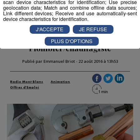
scan device characteristics for identification; Use precise
geolocation data; Match and combine offline data sources;
Link different devices; Receive and use automatically-sent
Partager sur Twitter
device characteristics for identification.
J'ACCEPTE
JE REFUSE
PLUS D'OPTIONS
Plombier/chauffagiste
Publié par Emmanuel Briot
-
22 août 2016 à 13h53
Radio Mont Blanc
Animation
Offres d'Emploi