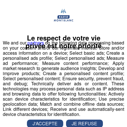
Le respect de votre vie
We and our
partners
do the following data processing based
privée est notre priorité
on your consent and/or our legitimate interest: Store and/or
access information on a device; Select basic ads; Create a
personalised ads profile; Select personalised ads; Measure
ad performance; Measure content performance; Apply
market research to generate audience insights; Develop and
improve products; Create a personalised content profile;
(illustration)
Select personalised content; Ensure security, prevent fraud,
and debug; Technically deliver ads or content. These
Des habitants de Bonne ont été réveillés la nuit dernière
technologies may process personal data such as IP address
and browsing data to offer following functionalities: Actively
par d’étranges désagréments. Ils ont la surprise de
scan device characteristics for identification; Use precise
découvrir un cheval dans leur piscine. L’animal divaguait
geolocation data; Match and combine offline data sources;
depuis plusieurs heures, indiquent les secours. Il a fallu
Link different devices; Receive and use automatically-sent
device characteristics for identification.
pour cela l’endormir et le soulever à l’aide d’un tracteur
(possédant un bras élevateur), prêté par un voisin.
J'ACCEPTE
JE REFUSE