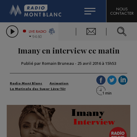
HOROSCOPE
CITIZEN MACHINERY
NOUS
CONTACTER
COMPAGNIE DU MONT-BLANC
LES CHRONIQUES DE L'EXPERT
GRAND MASSIF DOMAINES SKIABLES
LIVE RADIO
94.60
BORINI
Imany en interview ce matin
BIGARD
Publié par Romain Bruneau
-
25 avril 2016 à 15h53
Radio Mont Blanc
Animation
La Matinale des Super Lève-Tôt