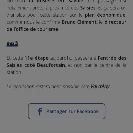
direction
la Rosière en Savoie
. Un passage est
notamment prévu à proximité des
Saisies
. Et ça sera un
vrai plus pour cette station sur le
plan économique
,
comme nous le confirme
Bruno Clément
, le
directeur
de l’office de tourisme
.
mp3
Et cette
11e étape
aujourd’hui passera à
l’entrée des
Saisies coté Beaufortain
, et non par le centre de la
station.
La circulation restera donc possible côté
Val d’Arly
.
Partager sur Facebook