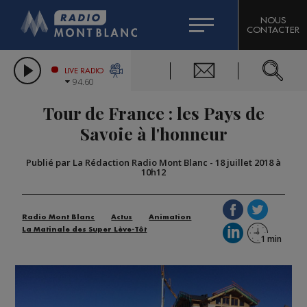
HOROSCOPE
CITIZEN MACHINERY
NOUS
CONTACTER
COMPAGNIE DU MONT-BLANC
LES CHRONIQUES DE L'EXPERT
GRAND MASSIF DOMAINES SKIABLES
LIVE RADIO
94.60
BORINI
Tour de France : les Pays de
BIGARD
Savoie à l'honneur
Publié par La Rédaction Radio Mont Blanc
-
18 juillet 2018 à
10h12
Radio Mont Blanc
Actus
Animation
La Matinale des Super Lève-Tôt