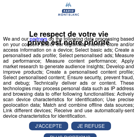
Le respect de votre vie
We and our
partners
do the following data processing based
privée est notre priorité
on your consent and/or our legitimate interest: Store and/or
Tous les mardis matins, à 8h45 dans
la Matinale de
access information on a device; Select basic ads; Create a
Radio Mont Blanc
, Jessica vous apporte le
petit
personalised ads profile; Select personalised ads; Measure
ad performance; Measure content performance; Apply
déjeuner à domicile
et en direct !
market research to generate audience insights; Develop and
improve products; Create a personalised content profile;
Croissants, pains au chocolat et bonne humeur, les
Select personalised content; Ensure security, prevent fraud,
and debug; Technically deliver ads or content. These
ingrédients parfaits pour bien démarrer la journée !
technologies may process personal data such as IP address
and browsing data to offer following functionalities: Actively
Qui sait, vous serez peut-être le prochain à ouvrir vos
scan device characteristics for identification; Use precise
geolocation data; Match and combine offline data sources;
portes à Jessica ?
Link different devices; Receive and use automatically-sent
device characteristics for identification.
Inscrivez-vous ici
J'ACCEPTE
JE REFUSE