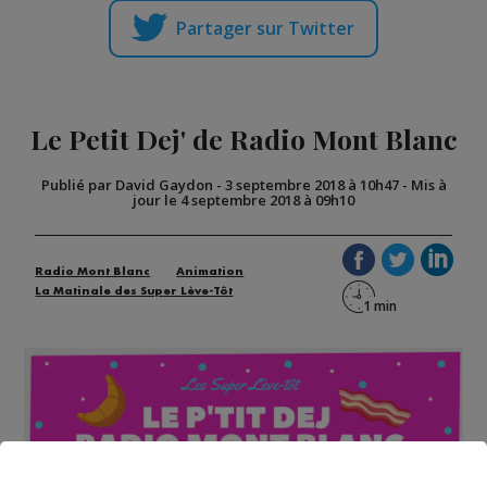
Partager sur Twitter
Le Petit Dej' de Radio Mont Blanc
Publié par David Gaydon
-
3 septembre 2018 à 10h47
-
Mis à
jour le 4 septembre 2018 à 09h10
Radio Mont Blanc
Animation
La Matinale des Super Lève-Tôt