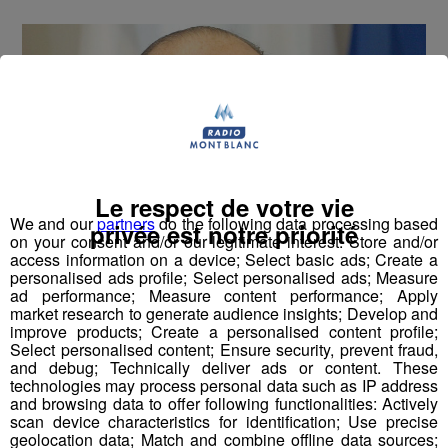
Le respect de votre vie
We and our
partners
do the following data processing based
privée est notre priorité
on your consent and/or our legitimate interest: Store and/or
access information on a device; Select basic ads; Create a
personalised ads profile; Select personalised ads; Measure
ad performance; Measure content performance; Apply
market research to generate audience insights; Develop and
improve products; Create a personalised content profile;
Select personalised content; Ensure security, prevent fraud,
and debug; Technically deliver ads or content. These
technologies may process personal data such as IP address
and browsing data to offer following functionalities: Actively
scan device characteristics for identification; Use precise
geolocation data; Match and combine offline data sources;