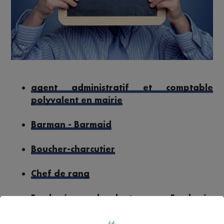
agent administratif et comptable
polyvalent en mairie
Barman - Barmaid
Boucher-charcutier
Chef de rang
Employé polyvalent - Employée
polyvalente d'hôtellerie