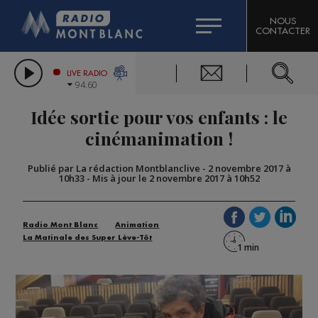
HOROSCOPE
CITIZEN MACHINERY
NOUS
CONTACTER
COMPAGNIE DU MONT-BLANC
LES CHRONIQUES DE L'EXPERT
GRAND MASSIF DOMAINES SKIABLES
LIVE RADIO
94.60
BORINI
Idée sortie pour vos enfants : le
BIGARD
cinémanimation !
Publié par La rédaction Montblanclive
-
2 novembre 2017 à
10h33
-
Mis à jour le 2 novembre 2017 à 10h52
Radio Mont Blanc
Animation
La Matinale des Super Lève-Tôt