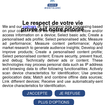
Maître-nageur sauveteur - Maître
nageuse sauveteuse
Le respect de votre vie
Professeur de physiques
We and our
partners
do the following data processing based
privée est notre priorité
on your consent and/or our legitimate interest: Store and/or
access information on a device; Select basic ads; Create a
Responsable accueil restauration H-F
personalised ads profile; Select personalised ads; Measure
ad performance; Measure content performance; Apply
Serveur - Serveuse de restaurant
market research to generate audience insights; Develop and
improve products; Create a personalised content profile;
Select personalised content; Ensure security, prevent fraud,
Serveur - serveuse
and debug; Technically deliver ads or content. These
technologies may process personal data such as IP address
and browsing data to offer following functionalities: Actively
Technicien(ne) contrôle et qualité
scan device characteristics for identification; Use precise
mécanique travail métaux
geolocation data; Match and combine offline data sources;
Link different devices; Receive and use automatically-sent
device characteristics for identification.
J'ACCEPTE
JE REFUSE
PLUS D'OPTIONS
Partager sur Facebook