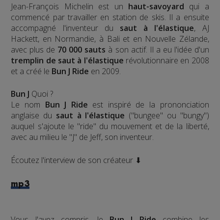
Jean-François Michelin est un
haut-savoyard
qui a
commencé par travailler en station de skis. Il a ensuite
accompagné l'inventeur du
saut à l'élastique
, AJ
Hackett, en Normandie, à Bali et en Nouvelle Zélande,
avec plus de
70 000 sauts
à son actif. Il a eu l'idée d'un
tremplin de saut à l'élastique
révolutionnaire en 2008
et a créé le
Bun J Ride
en 2009.
Bun J
Quoi ?
Le nom
Bun J Ride
est inspiré de la prononciation
anglaise du
saut à l'élastique
("bungee" ou "bungy")
auquel s'ajoute le "ride" du mouvement et de la liberté,
avec au milieu le "J" de Jeff, son inventeur.
Écoutez l'interview de son créateur ⬇
mp3
Vous l'avez compris, le
Bun J Ride
combine les