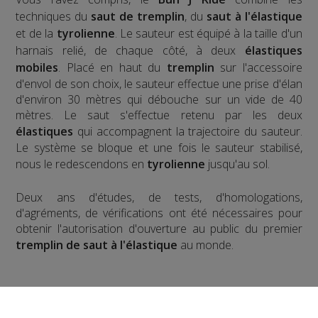
techniques du
saut de tremplin
, du
saut à l'élastique
et de la
tyrolienne
. Le sauteur est équipé à la taille d'un
harnais relié, de chaque côté, à deux
élastiques
mobiles
. Placé en haut du
tremplin
sur l'accessoire
d'envol de son choix, le sauteur effectue une prise d'élan
d'environ 30 mètres qui débouche sur un vide de 40
mètres. Le saut s'effectue retenu par les deux
élastiques
qui accompagnent la trajectoire du sauteur.
Le système se bloque et une fois le sauteur stabilisé,
nous le redescendons en
tyrolienne
jusqu'au sol.
​Deux ans d'études, de tests, d'homologations,
d'agréments, de vérifications ont été nécessaires pour
obtenir l'autorisation d'ouverture au public du premier
tremplin de saut à l'élastique
au monde.
Pour la version hivernale, c'est un
saut à l'élastique