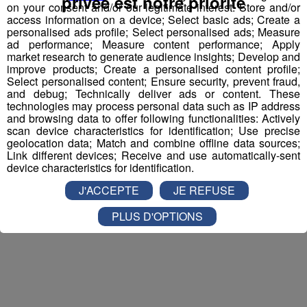
privée est notre priorité
et la personne de votre choix pour
WALIBI RHONE
on your consent and/or our legitimate interest: Store and/or
access information on a device; Select basic ads; Create a
ALPES
!
personalised ads profile; Select personalised ads; Measure
ad performance; Measure content performance; Apply
Nathan est allé tester pour vous
Verticalp Émosson,
market research to generate audience insights; Develop and
dans la Vallée du Trient
:
improve products; Create a personalised content profile;
Select personalised content; Ensure security, prevent fraud,
and debug; Technically deliver ads or content. These
technologies may process personal data such as IP address
and browsing data to offer following functionalities: Actively
scan device characteristics for identification; Use precise
geolocation data; Match and combine offline data sources;
Link different devices; Receive and use automatically-sent
device characteristics for identification.
J'ACCEPTE
JE REFUSE
PLUS D'OPTIONS