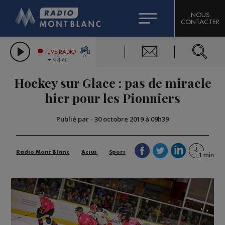
HOROSCOPE
CITIZEN MACHINERY
NOUS
CONTACTER
COMPAGNIE DU MONT-BLANC
LES CHRONIQUES DE L'EXPERT
GRAND MASSIF DOMAINES SKIABLES
LIVE RADIO
94.60
BORINI
Hockey sur Glace : pas de miracle
BIGARD
hier pour les Pionniers
Publié par
-
30 octobre 2019 à 09h39
Radio Mont Blanc
Actus
Sport