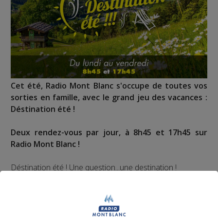
Cet été, Radio Mont Blanc s'occupe de toutes vos
sorties en famille, avec le grand jeu des vacances :
Déstination été !
Deux rendez-vous par jour, à 8h45 et 17h45 sur
Radio Mont Blanc !
Déstination été ! Une question...une destination !
Nous vous poserons une question, a vous de faire le
bon choix entre les 3 réponses pour repartir avec vos
entrées pour un maximum d'activités dans la région !