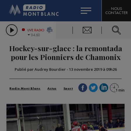
HOROSCOPE
CITIZEN MACHINERY
NOUS
CONTACTER
COMPAGNIE DU MONT-BLANC
LES CHRONIQUES DE L'EXPERT
GRAND MASSIF DOMAINES SKIABLES
LIVE RADIO
94.60
BORINI
Hockey-sur-glace : la remontada
BIGARD
pour les Pionniers de Chamonix
Publié par Audrey Bourdier
-
13 novembre 2019 à 09h26
Radio Mont Blanc
Actus
Sport