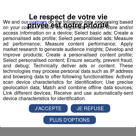
Inscription par téléphone toute la journée pour
Le respect de votre vie
participer aux 2 tirages au sort par jour à 8h45 et 17h45.
We and our
partners
do the following data processing based
privée est notre priorité
Appelez le standard au 04 50 58 24 09
on your consent and/or our legitimate interest: Store and/or
access information on a device; Select basic ads; Create a
personalised ads profile; Select personalised ads; Measure
Pour cette semaine on vous offre vos entrées pour vous
ad performance; Measure content performance; Apply
et la personne de votre choix pour
WALIBI RHONE
market research to generate audience insights; Develop and
improve products; Create a personalised content profile;
ALPES
!
Select personalised content; Ensure security, prevent fraud,
and debug; Technically deliver ads or content. These
Nathan est allé tester pour vous
Verticalp Émosson,
technologies may process personal data such as IP address
dans la Vallée du Trient
:
and browsing data to offer following functionalities: Actively
scan device characteristics for identification; Use precise
geolocation data; Match and combine offline data sources;
Link different devices; Receive and use automatically-sent
device characteristics for identification.
J'ACCEPTE
JE REFUSE
PLUS D'OPTIONS