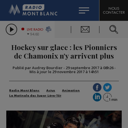
HOROSCOPE
CITIZEN MACHINERY
NOUS
CONTACTER
COMPAGNIE DU MONT-BLANC
LES CHRONIQUES DE L'EXPERT
GRAND MASSIF DOMAINES SKIABLES
LIVE RADIO
94.60
BORINI
Hockey sur glace : les Pionniers
BIGARD
de Chamonix n'y arrivent plus
Publié par Audrey Bourdier
-
29 septembre 2017 à 08h26
-
Mis à jour le 29 novembre 2017 à 14h51
Radio Mont Blanc
Actus
Animation
La Matinale des Super Lève-Tôt