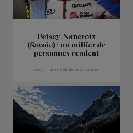
Peisey-Nancroix
(Savoie) : un millier de
personnes rendent
hommage à David
Poisson
Actus
La Matinale des Super Lève-Tôt