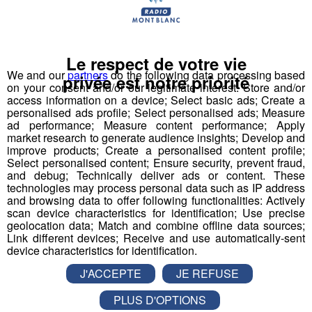
parler pollution de l'air. Il sera accompagné
d'Agnès Buzyn, la ministre de la Santé et
d'Elisabeth Borne, la ministre des Transports.
Le respect de votre vie
We and our
partners
do the following data processing based
privée est notre priorité
on your consent and/or our legitimate interest: Store and/or
Les élus de la région attendent beaucoup de cette
access information on a device; Select basic ads; Create a
triple visite ministérielle. Christian Monteil, le
personalised ads profile; Select personalised ads; Measure
président du Conseil départemental de Haute-
ad performance; Measure content performance; Apply
market research to generate audience insights; Develop and
Savoie, espère bien pouvoir faire entendre ses
improve products; Create a personalised content profile;
doléances.
Select personalised content; Ensure security, prevent fraud,
and debug; Technically deliver ads or content. These
technologies may process personal data such as IP address
mp3
and browsing data to offer following functionalities: Actively
scan device characteristics for identification; Use precise
geolocation data; Match and combine offline data sources;
Le député du Mont Blanc Xavier Roseren a lui
Link different devices; Receive and use automatically-sent
aussi quelques idées à souffler aux ministres.
device characteristics for identification.
J'ACCEPTE
JE REFUSE
mp3
PLUS D'OPTIONS
Un autre sujet sera abordé cet après-midi avec la