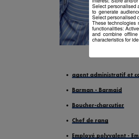
interest: Store and/o
Select personalised
to generate audienc
Select personalised c
These technologies m
functionalities: Acti
and combine offline
characteristics for ide
agent administratif et 
Barman - Barmaid
Boucher-charcutier
Chef de rang
Employé polyvalent - Em