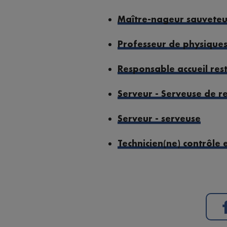
Maître-nageur sauveteu
Professeur de physique
Responsable accueil res
Serveur - Serveuse de r
Serveur - serveuse
Technicien(ne) contrôle 