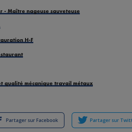
r - Maître nageuse sauveteuse
s
tauration H-F
estaurant
et qualité mécanique travail métaux
Partager sur Facebook
Partager sur Twit