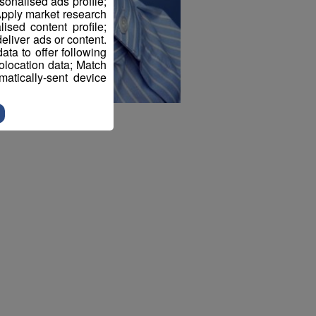
sonalised ads profile;
pply market research
sed content profile;
eliver ads or content.
ta to offer following
eolocation data; Match
atically-sent device