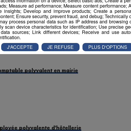
r access information on a device; Select basic ads; Create a per
 ads; Measure ad performance; Measure content performance; A
e insights; Develop and improve products; Create a personali
ontent; Ensure security, prevent fraud, and debug; Technically d
ay process personal data such as IP address and browsing da
vely scan device characteristics for identification; Use precise g
 data sources; Link different devices; Receive and use autom
ntification.
J'ACCEPTE
JE REFUSE
PLUS D'OPTIONS
comptable polyvalent en mairie
ployée polyvalente d'hôtellerie