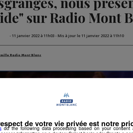
granges, nous présent
ide" sur Radio Mont 
-
11 janvier 2022 à 11h03
-
Mis à jour le 11 janvier 2022 à 11h10
amille Radio Mont Blanc
respect de votre vie privée est notre prio
s
do the following data processing based on your consent a