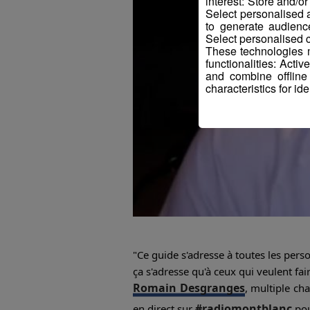
interest: Store and/o
Select personalised
to generate audienc
Select personalised c
These technologies m
functionalities: Acti
and combine offline
characteristics for ide
"Ce guide s'adresse à toutes les perso
ça s'adresse qu'à ceux qui veulent fa
Romain Desgranges
, multiple ch
#radiomontblanc
en direct sur
pou