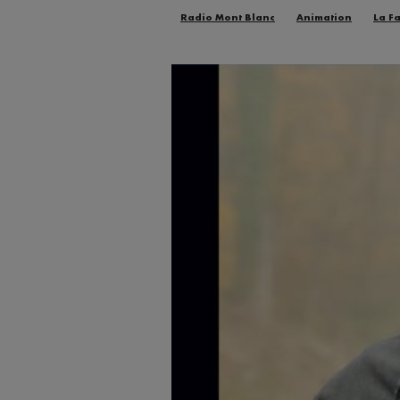
Radio Mont Blanc
Animation
La F