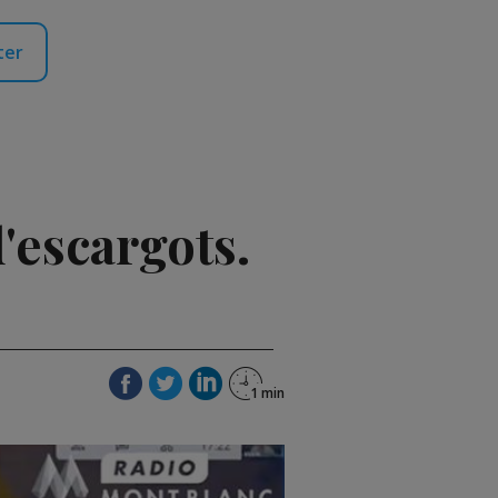
ter
'escargots.