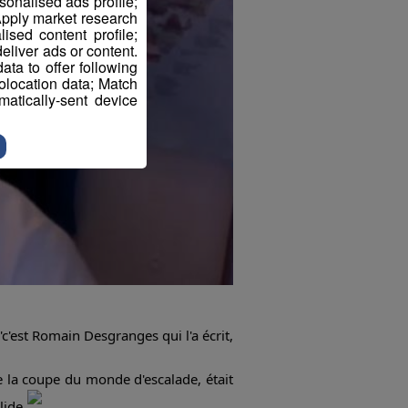
sonalised ads profile;
pply market research
sed content profile;
eliver ads or content.
ta to offer following
eolocation data; Match
atically-sent device
'c'est Romain Desgranges qui l'a écrit,
e la coupe du monde d'escalade, était
olide