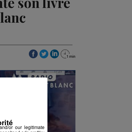
e son livre
Blanc
rité
nd/or our legitimate