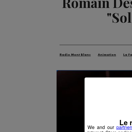
Romain Des
"Sol
Radio Mont Blanc
Animation
La F
Le 
We and our
partner