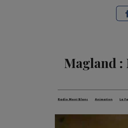
Magland : 
Radio Mont Blanc
Animation
La F