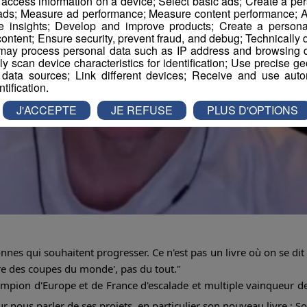
r access information on a device; Select basic ads; Create a per
 ads; Measure ad performance; Measure content performance; A
e insights; Develop and improve products; Create a personali
ontent; Ensure security, prevent fraud, and debug; Technically d
ay process personal data such as IP address and browsing da
vely scan device characteristics for identification; Use precise g
 data sources; Link different devices; Receive and use autom
ntification.
J'ACCEPTE
JE REFUSE
PLUS D'OPTIONS
nnes qui souhaitent progresser. Ce n'est pas un livre où on se dit 
ire des coupes du monde', pas du tout."
ampion d'Europe et de France d'escalade et multiple vainqueur d
r nous parler de ses projets, en particulier son nouveau livre ; S