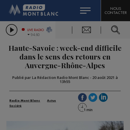
HOROSCOPE
CITIZEN MACHINERY
NOUS
CONTACTER
COMPAGNIE DU MONT-BLANC
LES CHRONIQUES DE L'EXPERT
GRAND MASSIF DOMAINES SKIABLES
LIVE RADIO
94.60
BORINI
Haute-Savoie : week-end difficile
BIGARD
dans le sens des retours en
Auvergne-Rhône-Alpes
Publié par La Rédaction Radio Mont Blanc
-
20 août 2021 à
13h55
Radio Mont Blanc
Actus
Société