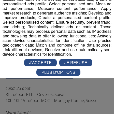
personalised ads profile; Select personalised ads; Measure
Isabelle Viseux-Poletti nous présente les athlètes
ad performance; Measure content performance; Apply
market research to generate audience insights; Develop and
présents au départ de l’Ultra Trail.
improve products; Create a personalised content profile;
Select personalised content; Ensure security, prevent fraud,
and debug; Technically deliver ads or content. These
technologies may process personal data such as IP address
and browsing data to offer following functionalities: Actively
scan device characteristics for identification; Use precise
geolocation data; Match and combine offline data sources;
Link different devices; Receive and use automatically-sent
Pas de Kilian Jornet, non plus, qui a décidé il y a quelques
device characteristics for identification.
années de ne plus s’aligner sur les très grandes
J'ACCEPTE
JE REFUSE
distances.
PLUS D'OPTIONS
Programme de cet UTMB 2021
Lundi 23 août
8h : départ PTL – Orsières, Suise
10h-10h15 : départ MCC – Martigny-Combe, Suisse
Mardi 24 août