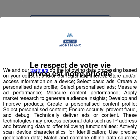
Partager sur Facebook
Partager sur Twitter
Le respect de votre vie
We and our
partners
do the following data processing based
privée est notre priorité
on your consent and/or our legitimate interest: Store and/or
access information on a device; Select basic ads; Create a
personalised ads profile; Select personalised ads; Measure
ad performance; Measure content performance; Apply
market research to generate audience insights; Develop and
improve products; Create a personalised content profile;
Select personalised content; Ensure security, prevent fraud,
and debug; Technically deliver ads or content. These
technologies may process personal data such as IP address
and browsing data to offer following functionalities: Actively
scan device characteristics for identification; Use precise
geolocation data; Match and combine offline data sources;