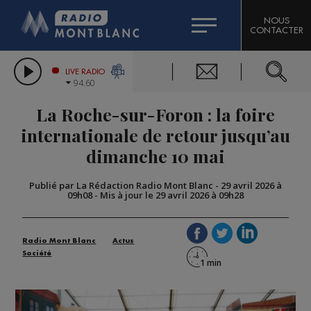
HOROSCOPE
CITIZEN MACHINERY
NOUS
CONTACTER
COMPAGNIE DU MONT-BLANC
LES CHRONIQUES DE L'EXPERT
GRAND MASSIF DOMAINES SKIABLES
LIVE RADIO
94.60
BORINI
La Roche-sur-Foron : la foire
BIGARD
internationale de retour jusqu’au
dimanche 10 mai
Publié par La Rédaction Radio Mont Blanc
-
29 avril 2026 à
09h08
-
Mis à jour le 29 avril 2026 à 09h28
Radio Mont Blanc
Actus
Société