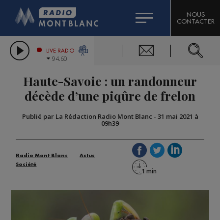
HOROSCOPE
CITIZEN MACHINERY
NOUS
CONTACTER
COMPAGNIE DU MONT-BLANC
LES CHRONIQUES DE L'EXPERT
GRAND MASSIF DOMAINES SKIABLES
LIVE RADIO
94.60
BORINI
Haute-Savoie : un randonneur
BIGARD
décède d’une piqûre de frelon
Publié par La Rédaction Radio Mont Blanc
-
31 mai 2021 à
09h39
Radio Mont Blanc
Actus
Société