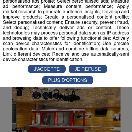
Partager sur Facebook
personalised ads profile; Select personalised ads; Measure
ad performance; Measure content performance; Apply
market research to generate audience insights; Develop and
improve products; Create a personalised content profile;
Select personalised content; Ensure security, prevent fraud,
and debug; Technically deliver ads or content. These
Partager sur Twitter
technologies may process personal data such as IP address
and browsing data to offer following functionalities: Actively
scan device characteristics for identification; Use precise
geolocation data; Match and combine offline data sources;
Link different devices; Receive and use automatically-sent
device characteristics for identification.
J'ACCEPTE
JE REFUSE
PLUS D'OPTIONS