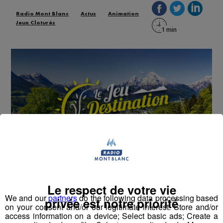
Radio Mont Blanc
Actus
Animation
Jeux Cloturés
Le respect de votre vie
Cet été, Radio Mont Blanc s'occupe de toutes vos
We and our
partners
do the following data processing based
privée est notre priorité
sorties en famille, avec le grand jeu des vacances :
on your consent and/or our legitimate interest: Store and/or
Déstination été !
access information on a device; Select basic ads; Create a