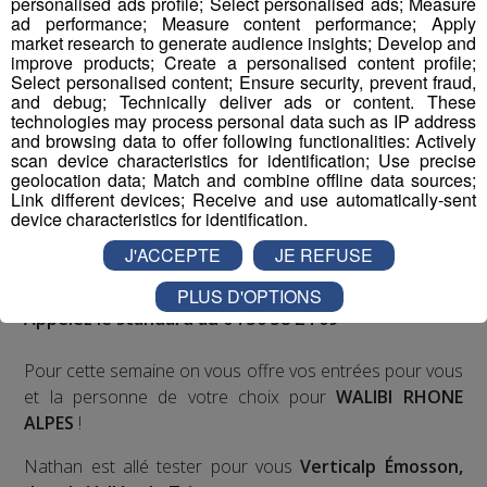
personalised ads profile; Select personalised ads; Measure
ad performance; Measure content performance; Apply
Deux rendez-vous par jour, à 8h45 et 17h45 sur
market research to generate audience insights; Develop and
Radio Mont Blanc !
improve products; Create a personalised content profile;
Select personalised content; Ensure security, prevent fraud,
and debug; Technically deliver ads or content. These
Déstination été ! Une question...une destination !
technologies may process personal data such as IP address
and browsing data to offer following functionalities: Actively
scan device characteristics for identification; Use precise
Nous vous poserons une question, a vous de faire le
geolocation data; Match and combine offline data sources;
bon choix entre les 3 réponses pour repartir avec vos
Link different devices; Receive and use automatically-sent
entrées pour un maximum d'activités dans la région !
device characteristics for identification.
J'ACCEPTE
JE REFUSE
Inscription par téléphone toute la journée pour
participer aux 2 tirages au sort par jour à 8h45 et 17h45.
PLUS D'OPTIONS
Appelez le standard au 04 50 58 24 09
Pour cette semaine on vous offre vos entrées pour vous
et la personne de votre choix pour
WALIBI RHONE
ALPES
!
Nathan est allé tester pour vous
Verticalp Émosson,