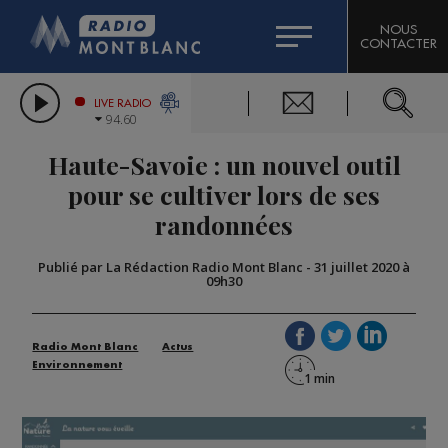
HOROSCOPE
CITIZEN MACHINERY
NOUS
CONTACTER
COMPAGNIE DU MONT-BLANC
LES CHRONIQUES DE L'EXPERT
GRAND MASSIF DOMAINES SKIABLES
LIVE RADIO
94.60
BORINI
Haute-Savoie : un nouvel outil
BIGARD
pour se cultiver lors de ses
randonnées
Publié par La Rédaction Radio Mont Blanc
-
31 juillet 2020 à
09h30
Radio Mont Blanc
Actus
Environnement