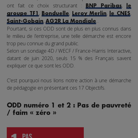
ont fait ce choix structurant :
,
BNP Paribas
le
,
,
,
,
groupe TF1
Bonduelle
Leroy Merlin
le CNES
,
...
Saint-Gobain
AG2R La Mondiale
Pourtant, si ces ODD sont de plus en plus connus dans
le milieu de l’entreprise, une telle démarche est encore
trop peu connue du grand public.
Selon un sondage 4D / WECF / France-Harris Interactive,
datant de juin 2020, seuls 15 % des Français savent
expliquer ce que sont les ODD.
C’est pourquoi nous lions notre action à une démarche
de pédagogie en présentant ces 17 Objectifs.
ODD numéro 1 et 2 : Pas de pauvreté
/ faim « zéro »