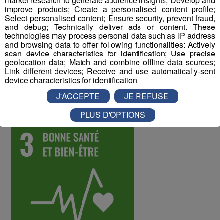
market research to generate audience insights; Develop and
présente à l’esprit des équipes du groupe Mont Blanc
improve products; Create a personalised content profile;
Médias. Il n’existe aucun distributeur de snacks dans les
Select personalised content; Ensure security, prevent fraud,
locaux.
and debug; Technically deliver ads or content. These
technologies may process personal data such as IP address
L’espace restauration dispose d’un frigo et de plusieurs
and browsing data to offer following functionalities: Actively
boîtes pour conserver les aliments non mangés, au lieu
scan device characteristics for identification; Use precise
de les jeter.
geolocation data; Match and combine offline data sources;
Link different devices; Receive and use automatically-sent
device characteristics for identification.
ODD numéro 3 : Bonne santé et bien-
J'ACCEPTE
JE REFUSE
être
PLUS D'OPTIONS