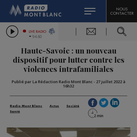
HOROSCOPE
CITIZEN MACHINERY
NOUS
CONTACTER
COMPAGNIE DU MONT-BLANC
LES CHRONIQUES DE L'EXPERT
GRAND MASSIF DOMAINES SKIABLES
LIVE RADIO
94.60
BORINI
Haute-Savoie : un nouveau
BIGARD
dispositif pour lutter contre les
violences intrafamiliales
Publié par La Rédaction Radio Mont Blanc
-
27 juillet 2022 à
16h32
Radio Mont Blanc
Actus
Société
Santé