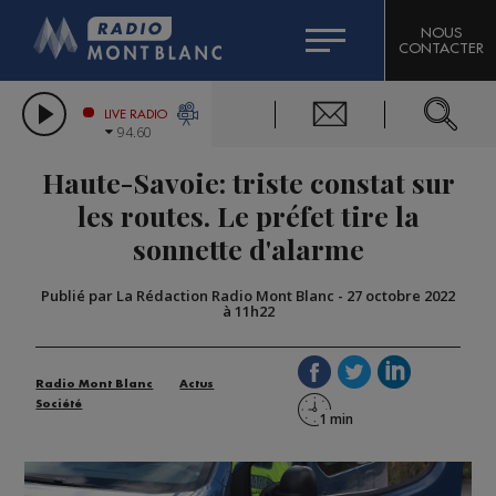
HOROSCOPE
CITIZEN MACHINERY
NOUS
CONTACTER
COMPAGNIE DU MONT-BLANC
LES CHRONIQUES DE L'EXPERT
GRAND MASSIF DOMAINES SKIABLES
LIVE RADIO
94.60
BORINI
Haute-Savoie: triste constat sur
BIGARD
les routes. Le préfet tire la
sonnette d'alarme
Publié par La Rédaction Radio Mont Blanc
-
27 octobre 2022
à 11h22
Radio Mont Blanc
Actus
Société