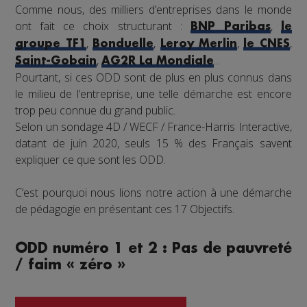
Comme nous, des milliers d’entreprises dans le monde
ont fait ce choix structurant :
,
BNP Paribas
le
,
,
,
,
groupe TF1
Bonduelle
Leroy Merlin
le CNES
,
...
Saint-Gobain
AG2R La Mondiale
Pourtant, si ces ODD sont de plus en plus connus dans
le milieu de l’entreprise, une telle démarche est encore
trop peu connue du grand public.
Selon un sondage 4D / WECF / France-Harris Interactive,
datant de juin 2020, seuls 15 % des Français savent
expliquer ce que sont les ODD.
C’est pourquoi nous lions notre action à une démarche
de pédagogie en présentant ces 17 Objectifs.
ODD numéro 1 et 2 : Pas de pauvreté
/ faim « zéro »