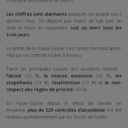
trottinette électrique et un piéton.
Les chiffres sont alarmants
puisqu’ils ont doublé ces 2
derniers mois. On déplore pas moins de huit tués en
août et treize en septembre,
soit un mort tous les
trois jours
.
Le préfet de la Haute-Savoie s'est rendu mercredi après-
midi sur un contrôle routier à Annecy.
Parmi les principales causes des accidents mortels :
l’alcool
(
33 %
),
la vitesse excessive
(
33 %
),
les
stupéfiants
(
13 %
),
l’inattention
(
13 %
) et
le non-
respect des règles de priorité
(
10 %
).
En Haute-Savoie depuis le début de l’année, en
moyenne,
plus de 320 contrôles d’alcoolémie
ont été
réalisés quotidiennement par les forces de l’ordre.