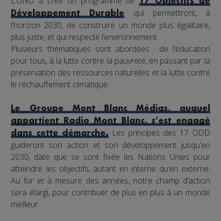
L’ONU a créé un programme de
17 Objectifs de
qui permettront, à
Développement Durable
l’horizon 2030, de construire un monde plus égalitaire,
plus juste, et qui respecte l’environnement.
Plusieurs thématiques sont abordées : de l’éducation
pour tous, à la lutte contre la pauvreté, en passant par la
préservation des ressources naturelles et la lutte contre
le réchauffement climatique.
Le Groupe Mont Blanc Médias, auquel
appartient Radio Mont Blanc, s’est engagé
Les principes des 17 ODD
dans cette démarche.
guideront son action et son développement jusqu'en
2030, date que se sont fixée les Nations Unies pour
atteindre les objectifs, autant en interne qu’en externe.
Au fur et à mesure des années, notre champ d’action
sera élargi, pour contribuer de plus en plus à un monde
meilleur.