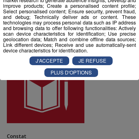
market research to generate audience insights; Develop and
improve products; Create a personalised content profile;
10 à la qualité de vie au travail au sein du Groupe Mont
Select personalised content; Ensure security, prevent fraud,
Blanc Médias.
and debug; Technically deliver ads or content. These
technologies may process personal data such as IP address
and browsing data to offer following functionalities: Actively
ODD numéro 4 : Education de qualité
scan device characteristics for identification; Use precise
geolocation data; Match and combine offline data sources;
Link different devices; Receive and use automatically-sent
device characteristics for identification.
J'ACCEPTE
JE REFUSE
PLUS D'OPTIONS
Constat