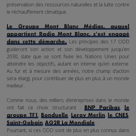
préservation des ressources naturelles et la lutte contre
le réchauffement climatique.
Le Groupe Mont Blanc Médias, auquel
appartient Radio Mont Blanc, s’est engagé
Les principes des 17 ODD
dans cette démarche.
guideront son action et son développement jusqu'en
2030, date que se sont fixée les Nations Unies pour
atteindre les objectifs, autant en interne qu’en externe.
Au fur et à mesure des années, notre champ d’action
sera élargi, pour contribuer de plus en plus à un monde
meilleur.
Comme nous, des milliers d’entreprises dans le monde
ont fait ce choix structurant :
,
BNP Paribas
le
,
,
,
,
groupe TF1
Bonduelle
Leroy Merlin
le CNES
,
...
Saint-Gobain
AG2R La Mondiale
Pourtant, si ces ODD sont de plus en plus connus dans