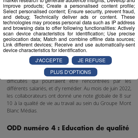
market research to generate audience insights; Develop and
improve products; Create a personalised content profile;
sortent du cadre formel du travail. De plus, il est
Select personalised content; Ensure security, prevent fraud,
régulièrement proposé aux salariés de participer à des
and debug; Technically deliver ads or content. These
événements festifs (rencontres sportives avec les clubs
technologies may process personal data such as IP address
and browsing data to offer following functionalities: Actively
partenaires comme les Pionniers de Chamonix ou le FC
scan device characteristics for identification; Use precise
Annecy, festivals de musique...) qui accroissent la
geolocation data; Match and combine offline data sources;
cohésion d'équipe et renforcent les liens entre
Link different devices; Receive and use automatically-sent
device characteristics for identification.
collègues.
J'ACCEPTE
JE REFUSE
Enfin, un questionnaire bien-être envoyé chaque année
PLUS D'OPTIONS
à tous les collaborateurs permet d'identifier les
difficultés qui pourraient être rencontrées par les
différents salariés, et d'y remédier. Au mois de juin 2022,
les collaborateurs ont donné une note globale de 8 sur
10 à la qualité de vie au travail au sein du Groupe Mont
Blanc Médias.
ODD numéro 4 : Education de qualité