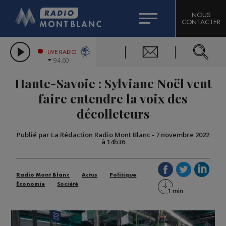
HOROSCOPE
CITIZEN MACHINERY
NOUS
CONTACTER
COMPAGNIE DU MONT-BLANC
LES CHRONIQUES DE L'EXPERT
GRAND MASSIF DOMAINES SKIABLES
LIVE RADIO
94.60
BORINI
Haute-Savoie : Sylviane Noël veut
BIGARD
faire entendre la voix des
décolleteurs
Publié par La Rédaction Radio Mont Blanc
-
7 novembre 2022
à 14h36
Radio Mont Blanc
Actus
Politique
Économie
Société