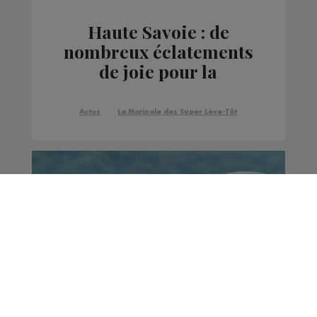
Haute Savoie : de
nombreux éclatements
de joie pour la
qualification de
l'équipe de France
Actus
La Matinale des Super Lève-Tôt