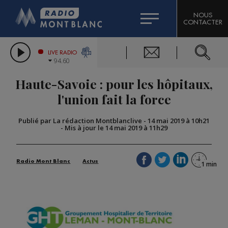
HOROSCOPE
CITIZEN MACHINERY
NOUS
CONTACTER
COMPAGNIE DU MONT-BLANC
LES CHRONIQUES DE L'EXPERT
GRAND MASSIF DOMAINES SKIABLES
LIVE RADIO
94.60
BORINI
Haute-Savoie : pour les hôpitaux,
BIGARD
l'union fait la force
Publié par La rédaction Montblanclive
-
14 mai 2019 à 10h21
-
Mis à jour le 14 mai 2019 à 11h29
Radio Mont Blanc
Actus