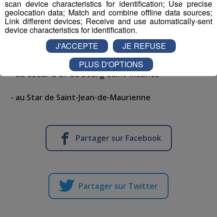
scan device characteristics for identification; Use precise
- au Pathé et à l'Astrée de Chambéry
geolocation data; Match and combine offline data sources;
Link different devices; Receive and use automatically-sent
- au Challenger de Challes-les-Eaux
device characteristics for identification.
J'ACCEPTE
JE REFUSE
- au Victoria d'Aix-les-Bains
PLUS D'OPTIONS
- au Coeur d'Or de Bourg-Saint-Maurice
- au Star de Saint-Jean-de-Maurienne
Partager sur Facebook
Partager sur Twitter