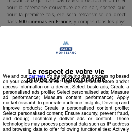
Et pour ceux qui n’ont pas réussi à décrocher un billet
pour la cérémonie d’ouverture de ce soir, sachez que
pour la première fois, elle sera retransmise en direct
dans
600 cinémas en France
, y compris dans les pays
de Savoie.
Le film d'ouverture,
The Dead Don't Die
, de
Jim
Jarmusch
, sera diffusé juste après :
- au Ciné Mont Blanc de Sallanches
Le respect de votre vie
We and our
partners
do the following data processing based
privée est notre priorité
- au Cinébus des Houches
on your consent and/or our legitimate interest: Store and/or
access information on a device; Select basic ads; Create a
personalised ads profile; Select personalised ads; Measure
- au Gaumont d'Archamps
ad performance; Measure content performance; Apply
market research to generate audience insights; Develop and
- aux Nemours d'Annecy
improve products; Create a personalised content profile;
Select personalised content; Ensure security, prevent fraud,
and debug; Technically deliver ads or content. These
- au Chanteclerc d'Ugine
technologies may process personal data such as IP address
and browsing data to offer following functionalities: Actively