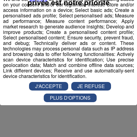
privée est notre priorité
et la personne de votre choix pour
WALIBI RHONE
on your consent and/or our legitimate interest: Store and/or
access information on a device; Select basic ads; Create a
ALPES
!
personalised ads profile; Select personalised ads; Measure
ad performance; Measure content performance; Apply
Nathan est allé tester pour vous
Verticalp Émosson,
market research to generate audience insights; Develop and
dans la Vallée du Trient
:
improve products; Create a personalised content profile;
Select personalised content; Ensure security, prevent fraud,
and debug; Technically deliver ads or content. These
technologies may process personal data such as IP address
and browsing data to offer following functionalities: Actively
scan device characteristics for identification; Use precise
geolocation data; Match and combine offline data sources;
Link different devices; Receive and use automatically-sent
device characteristics for identification.
J'ACCEPTE
JE REFUSE
PLUS D'OPTIONS