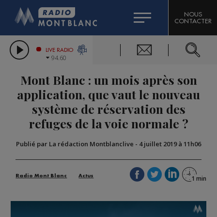
HOROSCOPE
CITIZEN MACHINERY
NOUS
CONTACTER
COMPAGNIE DU MONT-BLANC
LES CHRONIQUES DE L'EXPERT
GRAND MASSIF DOMAINES SKIABLES
LIVE RADIO
94.60
BORINI
Mont Blanc : un mois après son
BIGARD
application, que vaut le nouveau
système de réservation des
refuges de la voie normale ?
Publié par La rédaction Montblanclive
-
4 juillet 2019 à 11h06
Radio Mont Blanc
Actus