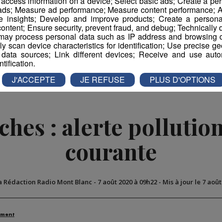
r access information on a device; Select basic ads; Create a per
 ads; Measure ad performance; Measure content performance; A
e insights; Develop and improve products; Create a personali
ontent; Ensure security, prevent fraud, and debug; Technically d
ay process personal data such as IP address and browsing da
book
Partager sur Twitter
vely scan device characteristics for identification; Use precise g
 data sources; Link different devices; Receive and use autom
ntification.
J'ACCEPTE
JE REFUSE
PLUS D'OPTIONS
hes : alerte pollution
courante
a Rédaction Radio Mont Blanc
-
7 août 2020 à 09h22
-
Mis à jour le 7 aoû
ement