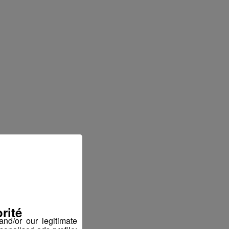
rité
nd/or our legitimate