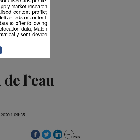
sonalised ads profile;
pply market research
sed content profile;
eliver ads or content.
ta to offer following
eolocation data; Match
atically-sent device
 de l’eau
t 2020 à 09h35