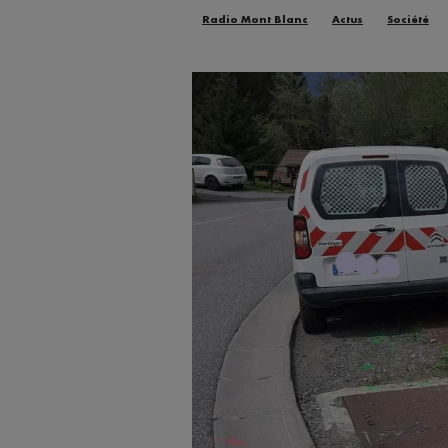
Radio Mont Blanc
Actus
Société