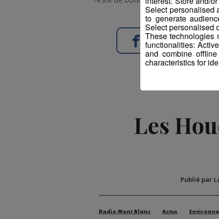
interest: Store and/o
Select personalised
to generate audienc
Select personalised c
These technologies m
Partager sur Face
functionalities: Acti
and combine offline
characteristics for ide
Les Houc
Publié par L
Radio Mont Blanc
Actus
Environn