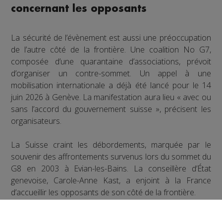
concernant les opposants
La sécurité de l’évènement est aussi une préoccupation
de l’autre côté de la frontière. Une coalition No G7,
composée d’une quarantaine d’associations, prévoit
d’organiser un contre-sommet. Un appel à une
mobilisation internationale a déjà été lancé pour le 14
juin 2026 à Genève. La manifestation aura lieu « avec ou
sans l’accord du gouvernement suisse », précisent les
organisateurs.
La Suisse craint les débordements, marquée par le
souvenir des affrontements survenus lors du sommet du
G8 en 2003 à Evian-les-Bains. La conseillère d’État
genevoise, Carole-Anne Kast, a enjoint à la France
d’accueillir les opposants de son côté de la frontière.
Mais selon la Préfète de la Haute-Savoie, aucune
demande n’a encore été formulée officiellement sur le