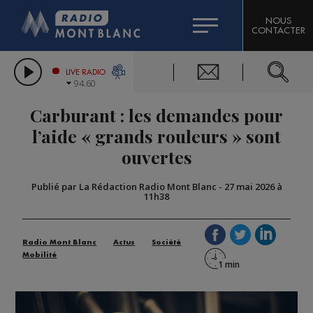
HOROSCOPE
CITIZEN MACHINERY
NOUS
CONTACTER
COMPAGNIE DU MONT-BLANC
LES CHRONIQUES DE L'EXPERT
GRAND MASSIF DOMAINES SKIABLES
LIVE RADIO
94.60
BORINI
Carburant : les demandes pour
BIGARD
l’aide « grands rouleurs » sont
ouvertes
Publié par La Rédaction Radio Mont Blanc
-
27 mai 2026 à
11h38
Radio Mont Blanc
Actus
Société
Mobilité