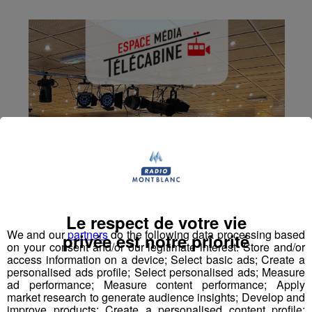
Le respect de votre vie
We and our
partners
do the following data processing based
privée est notre priorité
on your consent and/or our legitimate interest: Store and/or
access information on a device; Select basic ads; Create a
personalised ads profile; Select personalised ads; Measure
ad performance; Measure content performance; Apply
market research to generate audience insights; Develop and
improve products; Create a personalised content profile;