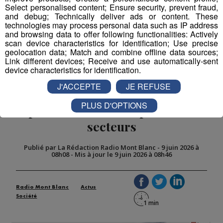
Select personalised content; Ensure security, prevent fraud,
and debug; Technically deliver ads or content. These
technologies may process personal data such as IP address
and browsing data to offer following functionalities: Actively
scan device characteristics for identification; Use precise
geolocation data; Match and combine offline data sources;
Link different devices; Receive and use automatically-sent
device characteristics for identification.
J'ACCEPTE
JE REFUSE
Chablais : un pass G7 obligatoire
PLUS D'OPTIONS
pour circuler dans plusieurs
secteurs
Publié par La Rédaction Radio Mont Blanc
-
9 juin 2026 à
08h08
-
Mis à jour le 9 juin 2026 à 08h46
Radio Mont Blanc
Actus
Société