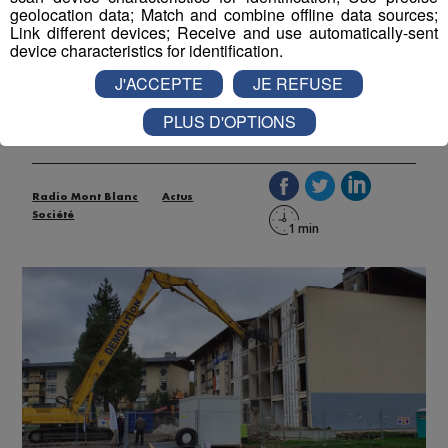
Scionzier : une véritable
geolocation data; Match and combine offline data sources;
Link different devices; Receive and use automatically-sent
métamorphose pour le quartier
device characteristics for identification.
du Crozet
J'ACCEPTE
JE REFUSE
Publié par La Rédaction Radio Mont Blanc
-
14 avril 2021 à
PLUS D'OPTIONS
07h35
-
Mis à jour le 14 avril 2021 à 08h09
Radio Mont Blanc
Actus
Société