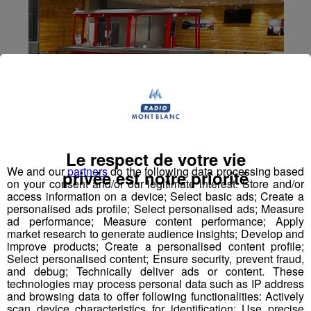
Le respect de votre vie
We and our
partners
do the following data processing based
privée est notre priorité
on your consent and/or our legitimate interest: Store and/or
access information on a device; Select basic ads; Create a
personalised ads profile; Select personalised ads; Measure
ad performance; Measure content performance; Apply
market research to generate audience insights; Develop and
improve products; Create a personalised content profile;
Select personalised content; Ensure security, prevent fraud,
and debug; Technically deliver ads or content. These
technologies may process personal data such as IP address
and browsing data to offer following functionalities: Actively
scan device characteristics for identification; Use precise