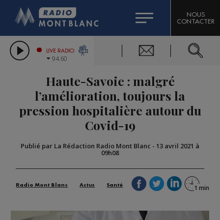
HOROSCOPE
CITIZEN MACHINERY
NOUS
CONTACTER
COMPAGNIE DU MONT-BLANC
LES CHRONIQUES DE L'EXPERT
GRAND MASSIF DOMAINES SKIABLES
LIVE RADIO
94.60
BORINI
Haute-Savoie : malgré
BIGARD
l’amélioration, toujours la
pression hospitalière autour du
Covid-19
Publié par La Rédaction Radio Mont Blanc
-
13 avril 2021 à
09h08
Radio Mont Blanc
Actus
Santé