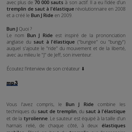
avec plus de
70 000 sauts
à son actif. Il a eu l'idée d'un
tremplin de saut à l'élastique
révolutionnaire en 2008
et a créé le
Bun J Ride
en 2009.
Bun J
Quoi ?
Le nom
Bun J Ride
est inspiré de la prononciation
anglaise du
saut à l'élastique
("bungee" ou "bungy")
auquel s'ajoute le "ride" du mouvement et de la liberté,
avec au milieu le "J" de Jeff, son inventeur.
Écoutez l'interview de son créateur ⬇
mp3
Vous l'avez compris, le
Bun J Ride
combine les
techniques du
saut de tremplin
, du
saut à l'élastique
et de la
tyrolienne
. Le sauteur est équipé à la taille d'un
harnais relié, de chaque côté, à deux
élastiques