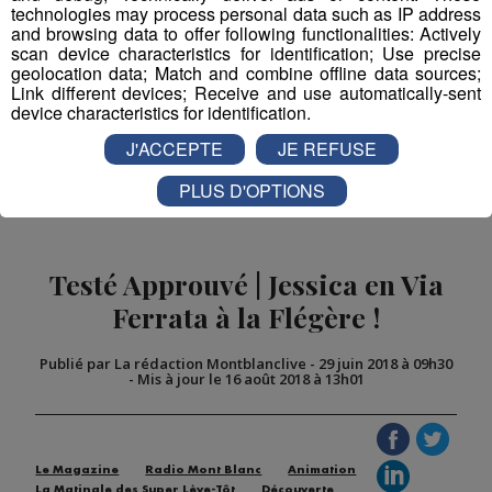
technologies may process personal data such as IP address
and browsing data to offer following functionalities: Actively
scan device characteristics for identification; Use precise
Partager sur Facebook
geolocation data; Match and combine offline data sources;
Link different devices; Receive and use automatically-sent
device characteristics for identification.
J'ACCEPTE
JE REFUSE
Partager sur Twitter
PLUS D'OPTIONS
Testé Approuvé | Jessica en Via
Ferrata à la Flégère !
Publié par La rédaction Montblanclive
-
29 juin 2018 à 09h30
-
Mis à jour le 16 août 2018 à 13h01
Le Magazine
Radio Mont Blanc
Animation
La Matinale des Super Lève-Tôt
Découverte