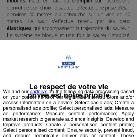
mobiles
. Placé en haut du
tremplin
sur l'accessoire
d'envol de son choix, le sauteur effectue une prise d'élan
d'environ 30 mètres qui débouche sur un vide de 40
mètres. Le saut s'effectue retenu par les deux
élastiques
qui accompagnent la trajectoire du sauteur.
Le système se bloque et une fois le sauteur stabilisé,
nous le redescendons en
tyrolienne
jusqu'au sol.
​Deux ans d'études, de tests, d'homologations,
d'agréments, de vérifications ont été nécessaires pour
obtenir l'autorisation d'ouverture au public du premier
tremplin de saut à l'élastique
au monde.
Le respect de votre vie
We and our
partners
do the following data processing based
privée est notre priorité
on your consent and/or our legitimate interest: Store and/or
access information on a device; Select basic ads; Create a
Pour la version hivernale, c'est un
saut à l'élastique
personalised ads profile; Select personalised ads; Measure
ad performance; Measure content performance; Apply
!
en ski
market research to generate audience insights; Develop and
improve products; Create a personalised content profile;
Select personalised content; Ensure security, prevent fraud,
and debug; Technically deliver ads or content. These