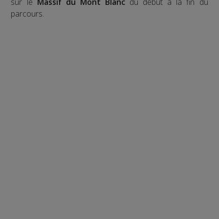
sur le
Massif du Mont Blanc
du début à la fin du
parcours.