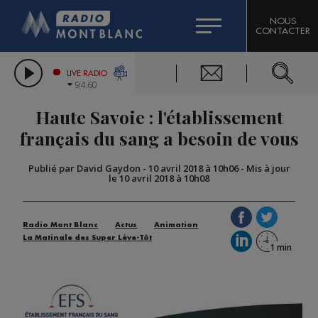
HOROSCOPE
CITIZEN MACHINERY
NOUS
CONTACTER
COMPAGNIE DU MONT-BLANC
LES CHRONIQUES DE L'EXPERT
GRAND MASSIF DOMAINES SKIABLES
LIVE RADIO
94.60
BORINI
Haute Savoie : l'établissement
BIGARD
français du sang a besoin de vous
Publié par David Gaydon
-
10 avril 2018 à 10h06
-
Mis à jour
le 10 avril 2018 à 10h08
Radio Mont Blanc
Actus
Animation
La Matinale des Super Lève-Tôt