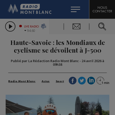
HOROSCOPE
CITIZEN MACHINERY
NOUS
CONTACTER
COMPAGNIE DU MONT-BLANC
LES CHRONIQUES DE L'EXPERT
GRAND MASSIF DOMAINES SKIABLES
LIVE RADIO
94.60
BORINI
Haute-Savoie : les Mondiaux de
BIGARD
cyclisme se dévoilent à J-500
Publié par La Rédaction Radio Mont Blanc
-
24 avril 2026 à
09h38
Radio Mont Blanc
Actus
Sport