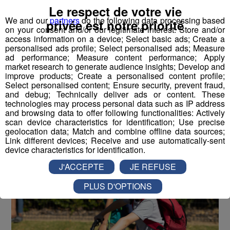
Le respect de votre vie
Pays de Savoie : Venir à l’école à
We and our
partners
do the following data processing based
privée est notre priorité
on your consent and/or our legitimate interest: Store and/or
vélo ou en covoiturage, un défi
access information on a device; Select basic ads; Create a
pour les écoliers
personalised ads profile; Select personalised ads; Measure
ad performance; Measure content performance; Apply
market research to generate audience insights; Develop and
Publié par La Rédaction Radio Mont Blanc
-
24 avril 2026 à
improve products; Create a personalised content profile;
12h43
Select personalised content; Ensure security, prevent fraud,
and debug; Technically deliver ads or content. These
technologies may process personal data such as IP address
and browsing data to offer following functionalities: Actively
Radio Mont Blanc
Actus
scan device characteristics for identification; Use precise
Environnement
geolocation data; Match and combine offline data sources;
Link different devices; Receive and use automatically-sent
device characteristics for identification.
J'ACCEPTE
JE REFUSE
PLUS D'OPTIONS