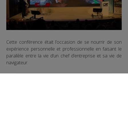
Cette conférence était l’occasion de se nourrir de son
expérience personnelle et professionnelle en faisant le
parallèle entre la vie d’un chef d’entreprise et sa vie de
navigateur.
En provoquant ce type de rencontres et d’échanges, la
volonté de Géode est d’inspirer les entreprises et leurs
représentants. L’association souhaite pérenniser les
actions engagées pour en proposer de nouvelles en