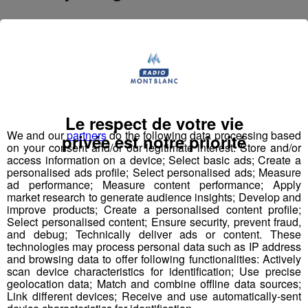
Partager son véhicule durant un trajet et voyager en
compagnie d’autres personnes, pour économiser de
l’argent, et limiter son impact environnemental. C’est, en
résumé, le but de l’autopartage.
Citiz, le service d’autopartage du Pôle métropolitain du
Le respect de votre vie
Genevois français organise des temps de rencontres
We and our
partners
do the following data processing based
privée est notre priorité
pour informer et échanger sur le fonctionnement et
on your consent and/or our legitimate interest: Store and/or
l’organisation de l’autopartage, dans plusieurs
access information on a device; Select basic ads; Create a
personalised ads profile; Select personalised ads; Measure
communes du Genevois français.
ad performance; Measure content performance; Apply
market research to generate audience insights; Develop and
Les prochains rendez-vous auront lieu lundi 23 janvier
improve products; Create a personalised content profile;
Select personalised content; Ensure security, prevent fraud,
de 18h30 à 20h à Saint-Julien-en-Genevois, mardi 24
and debug; Technically deliver ads or content. These
janvier de 12h30 à 14h à Annemasse et de 16h à 18h30
technologies may process personal data such as IP address
à Reignier-Esery, ainsi que mercredi 25 janvier de 12h30
and browsing data to offer following functionalities: Actively
scan device characteristics for identification; Use precise
à 14h à Bonneville et de 17h30 à 19h à Thonon-les-
geolocation data; Match and combine offline data sources;
Bains.
Link different devices; Receive and use automatically-sent