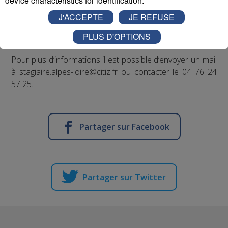
device characteristics for identification.
Ces rencontres seront également l’occasion de
J'ACCEPTE
JE REFUSE
remonter les expériences des utilisateurs et leurs
attentes pour améliorer le service.
PLUS D'OPTIONS
Pour plus d’informations il est possible d’envoyer un mail
à stagiaire.alpes-loire@citiz.fr ou contacter le 04 76 24
57 25.
Partager sur Facebook
Partager sur Twitter