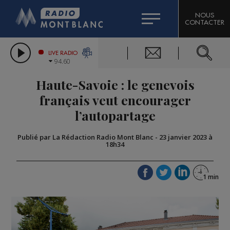
HOROSCOPE
CITIZEN MACHINERY
NOUS
CONTACTER
COMPAGNIE DU MONT-BLANC
LES CHRONIQUES DE L'EXPERT
GRAND MASSIF DOMAINES SKIABLES
LIVE RADIO
94.60
BORINI
Haute-Savoie : le genevois
BIGARD
français veut encourager
l’autopartage
Publié par La Rédaction Radio Mont Blanc
-
23 janvier 2023 à
18h34