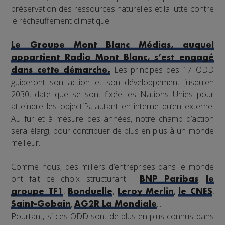
préservation des ressources naturelles et la lutte contre
le réchauffement climatique.
Le Groupe Mont Blanc Médias, auquel
appartient Radio Mont Blanc, s’est engagé
Les principes des 17 ODD
dans cette démarche.
guideront son action et son développement jusqu'en
2030, date que se sont fixée les Nations Unies pour
atteindre les objectifs, autant en interne qu’en externe.
Au fur et à mesure des années, notre champ d’action
sera élargi, pour contribuer de plus en plus à un monde
meilleur.
Comme nous, des milliers d’entreprises dans le monde
ont fait ce choix structurant :
,
BNP Paribas
le
,
,
,
,
groupe TF1
Bonduelle
Leroy Merlin
le CNES
,
...
Saint-Gobain
AG2R La Mondiale
Pourtant, si ces ODD sont de plus en plus connus dans