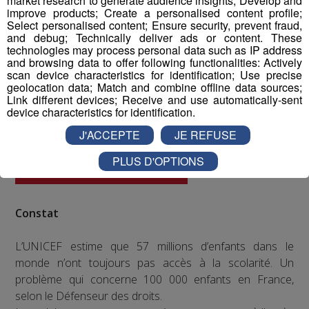
market research to generate audience insights; Develop and
improve products; Create a personalised content profile;
Select personalised content; Ensure security, prevent fraud,
and debug; Technically deliver ads or content. These
technologies may process personal data such as IP address
and browsing data to offer following functionalities: Actively
scan device characteristics for identification; Use precise
geolocation data; Match and combine offline data sources;
Link different devices; Receive and use automatically-sent
device characteristics for identification.
J'ACCEPTE
JE REFUSE
PLUS D'OPTIONS
Constat
L’UNICEF estime que 57 millions d’enfants dans le
monde n’ont toujours pas accès à la scolarité. Un
problème qui concerne 100 000 enfants en France,
selon le Défenseur des droits.