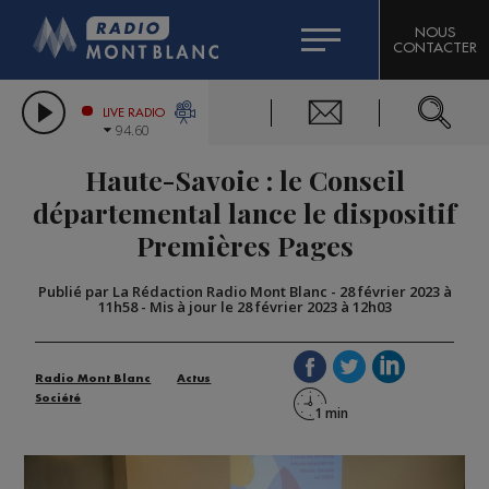
HOROSCOPE
CITIZEN MACHINERY
NOUS
CONTACTER
COMPAGNIE DU MONT-BLANC
LES CHRONIQUES DE L'EXPERT
GRAND MASSIF DOMAINES SKIABLES
LIVE RADIO
94.60
BORINI
Haute-Savoie : le Conseil
BIGARD
départemental lance le dispositif
Premières Pages
Publié par La Rédaction Radio Mont Blanc
-
28 février 2023 à
11h58
-
Mis à jour le 28 février 2023 à 12h03
Radio Mont Blanc
Actus
Société