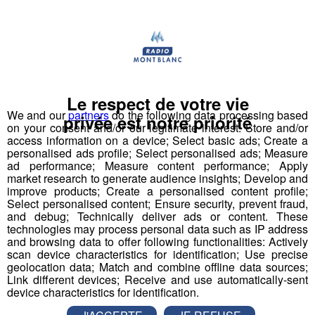
Partager sur Twitter
Le respect de votre vie
We and our
partners
do the following data processing based
privée est notre priorité
on your consent and/or our legitimate interest: Store and/or
access information on a device; Select basic ads; Create a
personalised ads profile; Select personalised ads; Measure
ad performance; Measure content performance; Apply
market research to generate audience insights; Develop and
improve products; Create a personalised content profile;
Select personalised content; Ensure security, prevent fraud,
and debug; Technically deliver ads or content. These
technologies may process personal data such as IP address
and browsing data to offer following functionalities: Actively
scan device characteristics for identification; Use precise
geolocation data; Match and combine offline data sources;
Link different devices; Receive and use automatically-sent
device characteristics for identification.