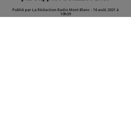
Publié par La Rédaction Radio Mont Blanc
-
16 août 2021 à
10h39
Radio Mont Blanc
Actus
Société
Des chiffres révélés par la préfecture de Haute-