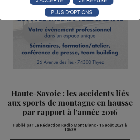
J'ACCEPTE
JE REFUSE
PLUS D'OPTIONS
Haute-Savoie : les accidents liés
aux sports de montagne en hausse
par rapport à l'année 2016
Publié par La Rédaction Radio Mont Blanc
-
16 août 2021 à
10h39