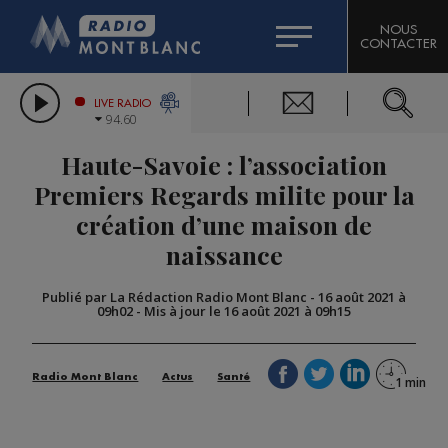
HOROSCOPE
CITIZEN MACHINERY
NOUS
CONTACTER
COMPAGNIE DU MONT-BLANC
LES CHRONIQUES DE L'EXPERT
GRAND MASSIF DOMAINES SKIABLES
LIVE RADIO
94.60
BORINI
Haute-Savoie : l’association
BIGARD
Premiers Regards milite pour la
création d’une maison de
naissance
Publié par La Rédaction Radio Mont Blanc
-
16 août 2021 à
09h02
-
Mis à jour le 16 août 2021 à 09h15
Radio Mont Blanc
Actus
Santé