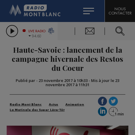
HOROSCOPE
CITIZEN MACHINERY
NOUS
CONTACTER
COMPAGNIE DU MONT-BLANC
LES CHRONIQUES DE L'EXPERT
GRAND MASSIF DOMAINES SKIABLES
LIVE RADIO
94.60
BORINI
Haute-Savoie : lancement de la
BIGARD
campagne hivernale des Restos
du Coeur
Publié par
-
23 novembre 2017 à 10h33
-
Mis à jour le 23
novembre 2017 à 11h31
Radio Mont Blanc
Actus
Animation
La Matinale des Super Lève-Tôt