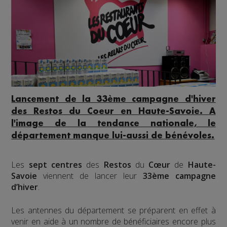
Lancement de la 33ème campagne d'hiver
des Restos du Coeur en Haute-Savoie. A
l'image de la tendance nationale, le
département manque lui-aussi de bénévoles.
Les
sept centres
des
Restos
du
Cœur
de
Haute-
Savoie
viennent de lancer leur
33ème campagne
d’hiver
.
Les antennes du département se préparent en effet à
venir en aide à un nombre de bénéficiaires encore plus