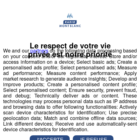
Boucher-charcutier
Chef de rang
Employé polyvalent - Employée
polyvalente d'hôtellerie
Le respect de votre vie
We and our
partners
do the following data processing based
privée est notre priorité
on your consent and/or our legitimate interest: Store and/or
Maître-nageur sauveteur - Maître
access information on a device; Select basic ads; Create a
nageuse sauveteuse
personalised ads profile; Select personalised ads; Measure
ad performance; Measure content performance; Apply
market research to generate audience insights; Develop and
Professeur de physiques
improve products; Create a personalised content profile;
Select personalised content; Ensure security, prevent fraud,
and debug; Technically deliver ads or content. These
Responsable accueil restauration H-F
technologies may process personal data such as IP address
and browsing data to offer following functionalities: Actively
Serveur - Serveuse de restaurant
scan device characteristics for identification; Use precise
geolocation data; Match and combine offline data sources;
Link different devices; Receive and use automatically-sent
Serveur - serveuse
device characteristics for identification.
J'ACCEPTE
JE REFUSE