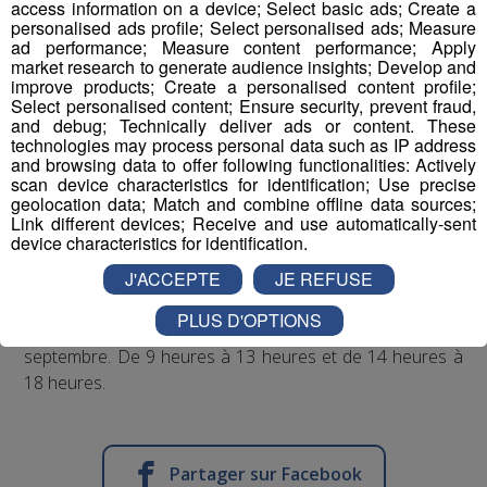
access information on a device; Select basic ads; Create a
Le mois dernier, plus de 600 personnes se sont
personalised ads profile; Select personalised ads; Measure
présentées au Majestic pour recevoir une dose de
ad performance; Measure content performance; Apply
market research to generate audience insights; Develop and
Moderna. Des locaux, mais aussi des vacanciers de
improve products; Create a personalised content profile;
passage. Le centre va être de nouveau opérationnel à
Select personalised content; Ensure security, prevent fraud,
partir du lundi 13 septembre pour la seconde dose. Il
and debug; Technically deliver ads or content. These
technologies may process personal data such as IP address
fermera le vendredi 24 septembre.
and browsing data to offer following functionalities: Actively
scan device characteristics for identification; Use precise
Les créneaux pour les premiers jours sont complets,
geolocation data; Match and combine offline data sources;
Link different devices; Receive and use automatically-sent
mais il reste des rendez-vous libres sur Doctolib.
device characteristics for identification.
J'ACCEPTE
JE REFUSE
Ouverture du centre éphémère de Chamonix au
Majestic du lundi 13 septembre au mercredi 15
PLUS D'OPTIONS
septembre ; et du lundi 20 septembre au vendredi 24
septembre. De 9 heures à 13 heures et de 14 heures à
18 heures.
Partager sur Facebook