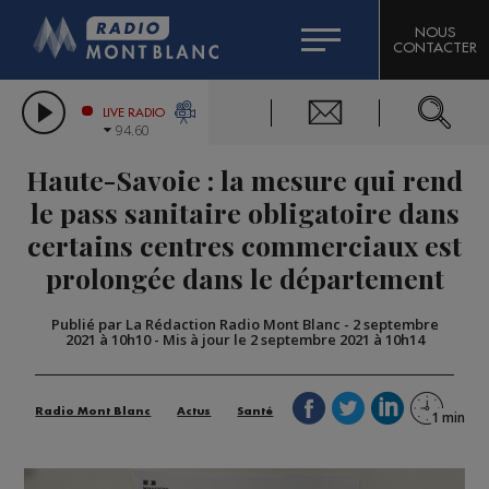
HOROSCOPE
CITIZEN MACHINERY
NOUS
CONTACTER
COMPAGNIE DU MONT-BLANC
LES CHRONIQUES DE L'EXPERT
GRAND MASSIF DOMAINES SKIABLES
LIVE RADIO
94.60
BORINI
Haute-Savoie : la mesure qui rend
BIGARD
le pass sanitaire obligatoire dans
certains centres commerciaux est
prolongée dans le département
Publié par La Rédaction Radio Mont Blanc
-
2 septembre
2021 à 10h10
-
Mis à jour le 2 septembre 2021 à 10h14
Radio Mont Blanc
Actus
Santé