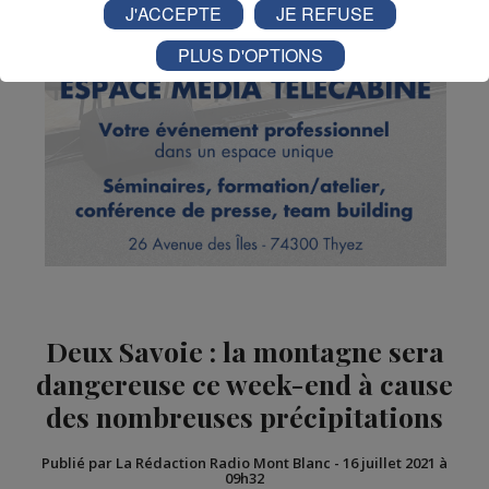
J'ACCEPTE
JE REFUSE
PLUS D'OPTIONS
Deux Savoie : la montagne sera
dangereuse ce week-end à cause
des nombreuses précipitations
Publié par La Rédaction Radio Mont Blanc
-
16 juillet 2021 à
09h32