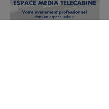
Deux Savoie : la montagne sera
dangereuse ce week-end à cause
des nombreuses précipitations
Publié par La Rédaction Radio Mont Blanc
-
16 juillet 2021 à
09h32
Radio Mont Blanc
Actus