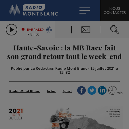
HOROSCOPE
CITIZEN MACHINERY
NOUS
CONTACTER
COMPAGNIE DU MONT-BLANC
LES CHRONIQUES DE L'EXPERT
GRAND MASSIF DOMAINES SKIABLES
LIVE RADIO
94.60
BORINI
Haute-Savoie : la MB Race fait
BIGARD
son grand retour tout le week-end
Publié par La Rédaction Radio Mont Blanc
-
15 juillet 2021 à
15h32
Radio Mont Blanc
Actus
Sport