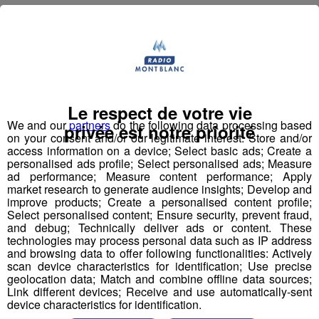
Partager sur Twitter
Le respect de votre vie
We and our
partners
do the following data processing based
privée est notre priorité
on your consent and/or our legitimate interest: Store and/or
access information on a device; Select basic ads; Create a
personalised ads profile; Select personalised ads; Measure
ad performance; Measure content performance; Apply
market research to generate audience insights; Develop and
improve products; Create a personalised content profile;
Select personalised content; Ensure security, prevent fraud,
and debug; Technically deliver ads or content. These
technologies may process personal data such as IP address
and browsing data to offer following functionalities: Actively
scan device characteristics for identification; Use precise
geolocation data; Match and combine offline data sources;
Link different devices; Receive and use automatically-sent
device characteristics for identification.