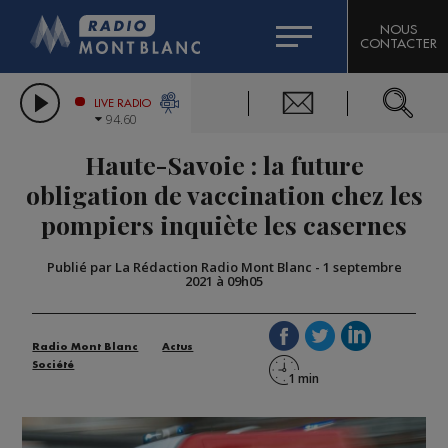
HOROSCOPE
CITIZEN MACHINERY
NOUS
CONTACTER
COMPAGNIE DU MONT-BLANC
LES CHRONIQUES DE L'EXPERT
GRAND MASSIF DOMAINES SKIABLES
LIVE RADIO
94.60
BORINI
Haute-Savoie : la future
BIGARD
obligation de vaccination chez les
pompiers inquiète les casernes
Publié par La Rédaction Radio Mont Blanc
-
1 septembre
2021 à 09h05
Radio Mont Blanc
Actus
Société