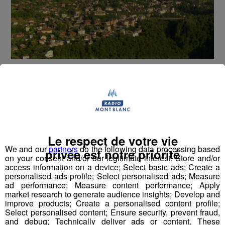
Ces capteurs seront aussi présents dans 3000
lycées de la région Auvergne-Rhône-Alpes.
Les capteurs de C02 sont recommandés par le ministre
de l'Education pour lutter contre la propagation du
Le respect de votre vie
covid. Ils vont être installés dans chaque salle de classe
We and our
partners
do the following data processing based
privée est notre priorité
on your consent and/or our legitimate interest: Store and/or
des écoles de Saint-Gervais.
access information on a device; Select basic ads; Create a
personalised ads profile; Select personalised ads; Measure
Concrètement, ces capteurs mesurent le taux de
ad performance; Measure content performance; Apply
market research to generate audience insights; Develop and
dioxyde de carbone présent dans l'air. Si ce taux est jugé
improve products; Create a personalised content profile;
trop élevé, le capteur envoie un signal lumineux pour
Select personalised content; Ensure security, prevent fraud,
alerter. La ventilation peut alors être enclenchée pour
and debug; Technically deliver ads or content. These