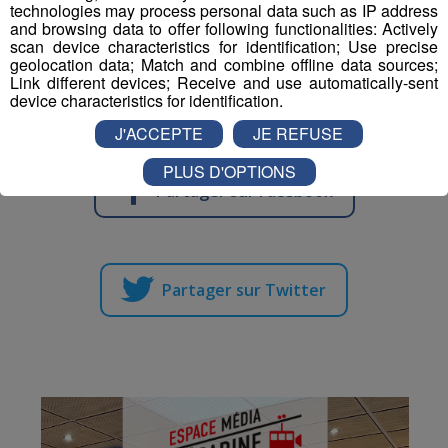
technologies may process personal data such as IP address
permettre de limiter les particules infectieuses diffusées
and browsing data to offer following functionalities: Actively
dans l'air et ainsi éviter la propagation du covid.
scan device characteristics for identification; Use precise
geolocation data; Match and combine offline data sources;
Link different devices; Receive and use automatically-sent
Ces capteurs seront également présents dans 3000
device characteristics for identification.
lycées de la région Auvergne-Rhône- Alpes à la rentrée.
J'ACCEPTE
JE REFUSE
PLUS D'OPTIONS
Partager sur Facebook
Partager sur Twitter