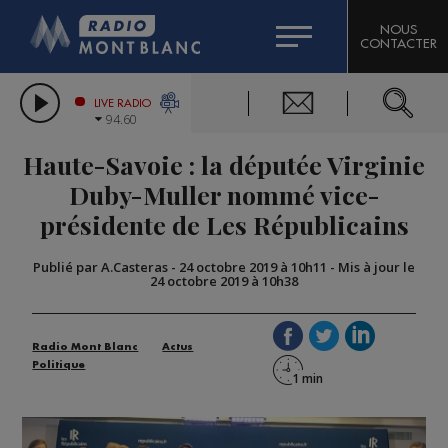
HOROSCOPE
CITIZEN MACHINERY
NOUS
CONTACTER
COMPAGNIE DU MONT-BLANC
LES CHRONIQUES DE L'EXPERT
GRAND MASSIF DOMAINES SKIABLES
LIVE RADIO
94.60
BORINI
Haute-Savoie : la députée Virginie
BIGARD
Duby-Muller nommé vice-
présidente de Les Républicains
Publié par A.Casteras
-
24 octobre 2019 à 10h11
-
Mis à jour le
24 octobre 2019 à 10h38
Radio Mont Blanc
Actus
Politique