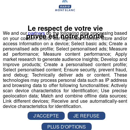
Nous vous poserons une question, a vous de faire le
bon choix entre les 3 réponses pour repartir avec vos
entrées pour un maximum d'activités dans la région !
Le respect de votre vie
We and our
partners
do the following data processing based
privée est notre priorité
Inscription par téléphone toute la journée pour
on your consent and/or our legitimate interest: Store and/or
participer aux 2 tirages au sort par jour à 8h45 et 17h45.
access information on a device; Select basic ads; Create a
personalised ads profile; Select personalised ads; Measure
Appelez le standard au 04 50 58 24 09
ad performance; Measure content performance; Apply
market research to generate audience insights; Develop and
Pour cette semaine on vous offre vos entrées pour vous
improve products; Create a personalised content profile;
Select personalised content; Ensure security, prevent fraud,
et la personne de votre choix pour
WALIBI RHONE
and debug; Technically deliver ads or content. These
ALPES
!
technologies may process personal data such as IP address
and browsing data to offer following functionalities: Actively
Nathan est allé tester pour vous
Verticalp Émosson,
scan device characteristics for identification; Use precise
geolocation data; Match and combine offline data sources;
dans la Vallée du Trient
:
Link different devices; Receive and use automatically-sent
device characteristics for identification.
J'ACCEPTE
JE REFUSE
PLUS D'OPTIONS