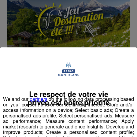
Cet été, Radio Mont Blanc s'occupe de toutes vos
sorties en famille, avec le grand jeu des vacances :
Déstination été !
Le respect de votre vie
We and our
partners
do the following data processing based
privée est notre priorité
Deux rendez-vous par jour, à 8h45 et 17h45 sur
on your consent and/or our legitimate interest: Store and/or
Radio Mont Blanc !
access information on a device; Select basic ads; Create a
personalised ads profile; Select personalised ads; Measure
ad performance; Measure content performance; Apply
Déstination été ! Une question...une destination !
market research to generate audience insights; Develop and
improve products; Create a personalised content profile;