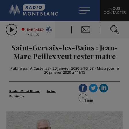
HOROSCOPE
CITIZEN MACHINERY
NOUS
CONTACTER
COMPAGNIE DU MONT-BLANC
LES CHRONIQUES DE L'EXPERT
GRAND MASSIF DOMAINES SKIABLES
LIVE RADIO
94.60
BORINI
Saint-Gervais-les-Bains : Jean-
BIGARD
Marc Peillex veut rester maire
Publié par A.Casteras
-
20 janvier 2020 à 10h53
-
Mis à jour le
20 janvier 2020 à 11h15
Radio Mont Blanc
Actus
Politique