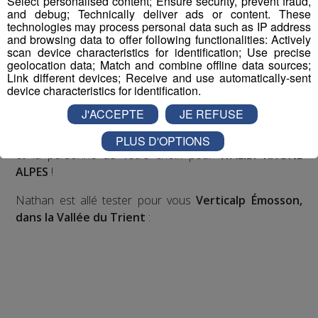
Select personalised content; Ensure security, prevent fraud,
Nous vous poserons une question, a vous de faire le
and debug; Technically deliver ads or content. These
bon choix entre les 3 réponses pour repartir avec vos
technologies may process personal data such as IP address
entrées pour un maximum d'activités dans la région !
and browsing data to offer following functionalities: Actively
scan device characteristics for identification; Use precise
geolocation data; Match and combine offline data sources;
Inscription par téléphone toute la journée pour
Link different devices; Receive and use automatically-sent
participer aux 2 tirages au sort par jour à 8h45 et 17h45.
device characteristics for identification.
Appelez le standard au 04 50 58 24 09
J'ACCEPTE
JE REFUSE
Pour cette semaine on vous offre vos entrées pour vous
PLUS D'OPTIONS
et la personne de votre choix pour
WALIBI RHONE
ALPES
!
Nathan est allé tester pour vous
Verticalp Émosson,
dans la Vallée du Trient
: