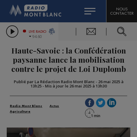
HOROSCOPE
CITIZEN MACHINERY
NOUS
CONTACTER
COMPAGNIE DU MONT-BLANC
LES CHRONIQUES DE L'EXPERT
GRAND MASSIF DOMAINES SKIABLES
LIVE RADIO
94.60
BORINI
Haute-Savoie : la Confédération
BIGARD
paysanne lance la mobilisation
contre le projet de Loi Duplomb
Publié par La Rédaction Radio Mont Blanc
-
26 mai 2025 à
13h25
-
Mis à jour le 26 mai 2025 à 13h30
Radio Mont Blanc
Actus
Agriculture