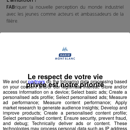
FAB
riquer la nouvelle perception du monde industriel
avec les jeunes comme acteurs et ambassadeurs de la
filière.
La méthode ?
Vulgariser l’industrie en la rendant ludique
avec le
prétexte du robot : de la fabrication d’un robot par des
collégiens et lycéens sur plusieurs mois à leur
participation à une compétition apprenante de robots le
Le respect de votre vie
"First Tech Challenge" en points d’orgue, avec leur robot
We and our
partners
do the following data processing based
privée est notre priorité
fabriqué.
on your consent and/or our legitimate interest: Store and/or
access information on a device; Select basic ads; Create a
personalised ads profile; Select personalised ads; Measure
Les jeunes des établissements scolaires doivent
ad performance; Measure content performance; Apply
fabriquer un robot à partir d'un kit de pièces détachées
market research to generate audience insights; Develop and
fourni par l'association organisatrice la compétition
improve products; Create a personalised content profile;
Select personalised content; Ensure security, prevent fraud,
"Robotique First France". Dans le cadre de TOP FAB, le
and debug; Technically deliver ads or content. These
Groupe Mont Blanc Médias fait appel à
4
technologies may process personal data such as IP address