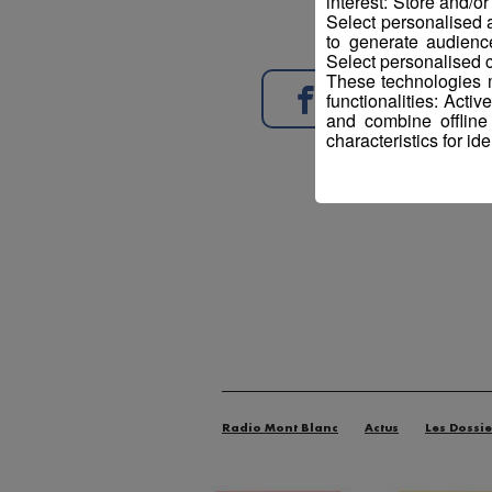
interest: Store and/o
Select personalised
to generate audienc
Select personalised c
These technologies m
Partager sur Face
functionalities: Acti
and combine offline
characteristics for ide
Radio Mont Blanc
Actus
Les Dossie