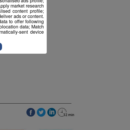
sonalised ads profile;
pply market research
sed content profile;
eliver ads or content.
ta to offer following
eolocation data; Match
atically-sent device