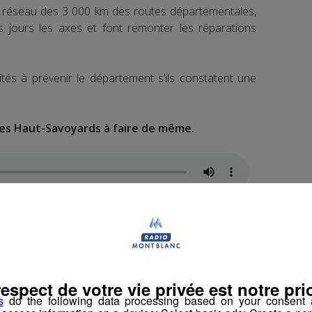
u réseau des 3 000 km des routes départementales,
es jours les axes et font remonter les réparations
ités à prévenir le département s’ils constatent une
les Haut-Savoyards à faire de même.
e Haute-Savoie est d’autant plus important en Haute-
lle tous les ans au minimum une étape du Tour de
 à la règle, avec quatre étapes haut-savoyardes
respect de votre vie privée est notre prio
s
do the following data processing based on your consent a