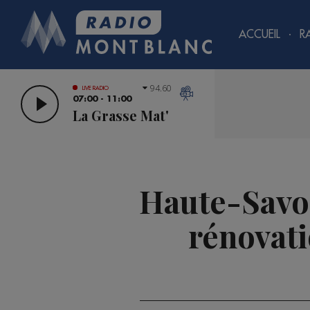
ACCUEIL
R
94.60
LIVE RADIO
07:00 - 11:00
La Grasse Mat'
Haute-Savoi
rénovati