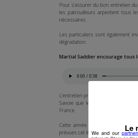
Pour s’assurer du bon entretien d
les patrouilleurs arpentent tous l
nécessaires.
Les particuliers sont également inv
dégradation.
Martial Saddier encourage tous 
L’entretien printanier des routes d
Savoie que le département accuei
France.
Cette année 2023 ne dérogera pas
Le 
prévues cet été.
We and our
partner