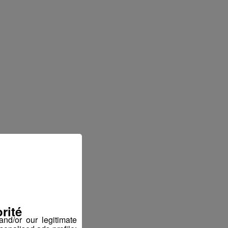
rité
nd/or our legitimate