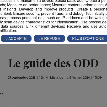
r access information on a device; Select basic ads; Create a per
 ads; Measure ad performance; Measure content performance; A
e insights; Develop and improve products; Create a personali
ontent; Ensure security, prevent fraud, and debug; Technically d
ay process personal data such as IP address and browsing da
book
Partager sur Twitter
vely scan device characteristics for identification; Use precise g
 data sources; Link different devices; Receive and use autom
ntification.
J'ACCEPTE
JE REFUSE
PLUS D'OPTIONS
Le guide des ODD
-
25 septembre 2023 à 12h14
-
Mis à jour le 6 février 2024 à 17h39
rs